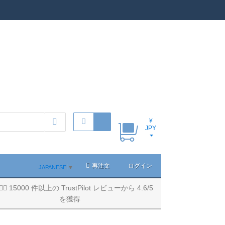
¥
JPY
再注文
ログイン
JAPANESE
▼
15000 件以上の TrustPilot レビューから 4.6/5
を獲得