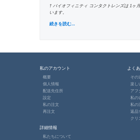
コンタクトレンズは
† バイオフィニティ
1ヶ
います
。
続きを読む...
私のアカウント
よく
概要
その
個人情報
楽し
配送先住所
アフ
設定
私の
私の注文
私の
再注文
返品
クリ
詳細情報
私たちについて