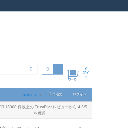
¥
JPY
再注文
ログイン
JAPANESE
▼
15000 件以上の TrustPilot レビューから 4.6/5
を獲得