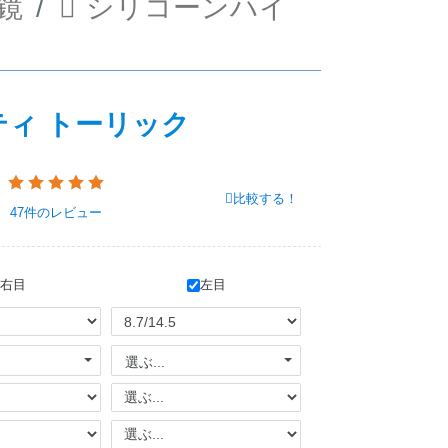
鏡
シリコーンハイ
ィ トーリック
比較する！
47件
のレビュー
右目
左目
選ぶ...