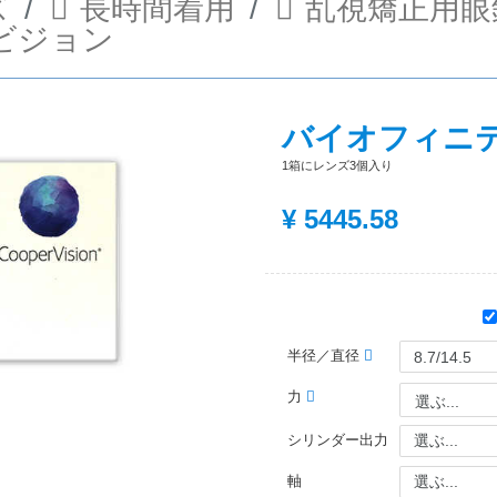
ズ
長時間着用
乱視矯正用眼
ビジョン
バイオフィニテ
1箱にレンズ3個入り
¥
5445.58
半径／直径
力
選ぶ...
シリンダー出力
軸