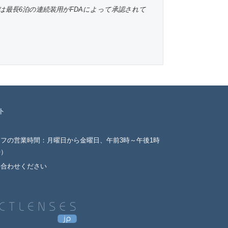
最長6泊の連続装用がFDAによって承認されて
ト
フの営業時間：月曜日から金曜日、午前3時～午後1時
時）
い合わせください