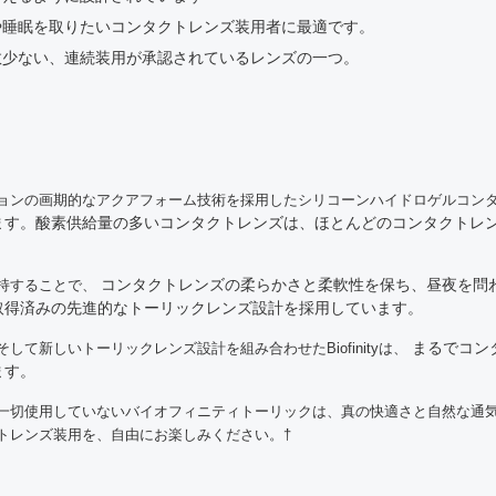
や睡眠を取りたいコンタクトレンズ装用者に最適です。
数少ない、連続装用が承認されているレンズの一つ。
ョンの画期的なアクアフォーム技術を採用したシリコーンハイドロゲルコン
ます。酸素供給量の多いコンタクトレンズは、ほとんどのコンタクトレ
コンタクトレンズの柔らかさと柔軟性を保ち、昼夜を問
持することで、
取得済みの先進的なトーリックレンズ設計を採用しています。
まるでコン
て新しいトーリックレンズ設計を組み合わせたBiofinityは、
ます。
一切使用していないバイオフィニティトーリックは、真の快適さと自然な通
トレンズ装用を、自由にお楽しみください。†