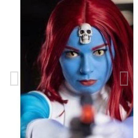
前
次
の