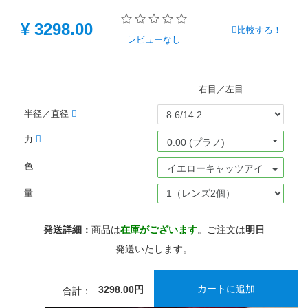
¥
3298.00
比較する！
レビュー
なし
右目／左目
半径／直径
力
0.00 (プラノ)
色
イエローキャッツアイ
量
発送詳細：
商品は
在庫がございます
。ご注文は
明日
発送いたします。
カートに追加
3298.00円
合計：