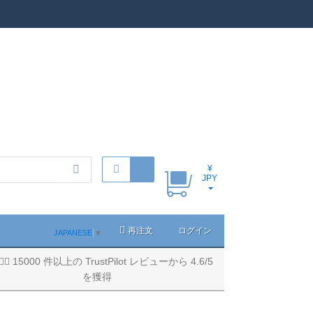
¥
JPY
再注文
ログイン
JAPANESE
▼
15000 件以上の TrustPilot レビューから 4.6/5
を獲得