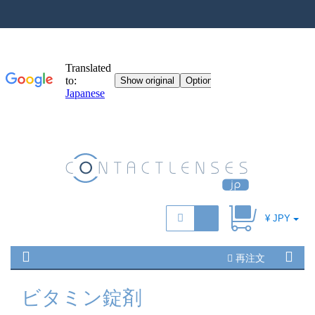
¥ JPY
再注文
ビタミン錠剤