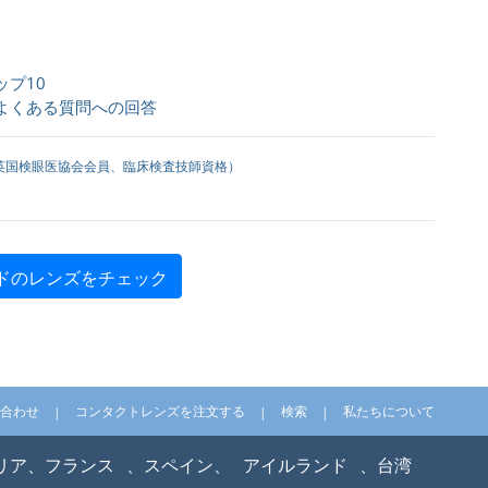
プ10
よくある質問への回答
英国検眼医協会会員、臨床検査技師資格）
ドのレンズをチェック
合わせ
コンタクトレンズを注文する
検索
私たちについて
リア、フランス
、スペイン、
アイルランド
、台湾