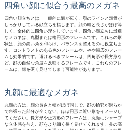
四角い顔に似合う最高のメガネ
四角い顔立ちとは、一般的に額が広く、顎のラインと頬骨が
しっかりしている顔立ちを指します。顔の幅と長さがほぼ等
しく、全体的に四角い形をしています。四角い顔立ちに最適
なメガネは、丸型または楕円形のフレームです。これらの形
状は、顔の鋭い角を和らげ、バランスを整えるのに役立ちま
す。コントラストのある色のフレームや、やや幅広のフレー
ムも効果的です。避けるべきフレームは、四角形や長方形な
ど、顔の自然な角度を反映するフレームです。これらのフレ
ームは、顔を硬く見せてしまう可能性があります。
丸顔に最適なメガネ
丸顔の方は、顔の長さと幅がほぼ同じで、顔の輪郭が滑らか
で角張った部分が全くない、ほぼ円形に近い形をイメージし
てください。長方形や正方形のフレームは、丸顔にシャープ
な立体感を与え、顔をより細く長く見せてくれます。鼻の高