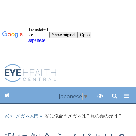
Japanese
▼
家
メガネ入門
私に似合うメガネは？私の顔の形は？