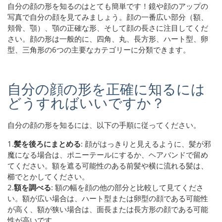
自分の顔の形を知るのはとても簡単です！鏡や顔のアップの
写真で自分の顔を見てみましょう。顔の一番広い部分（額、
頬骨、顎）、顎の正確な形、そして顔の長さに注目してくだ
さい。顔の形は一般的に、四角、丸、長方形、ハート型、卵
型、三角形の6つの主要なカテゴリーに分類できます。
自分の顔の形を正確に知るには
どうすればいいですか？
自分の顔の形を知るには、以下の手順に従ってください。
1.
髪を後ろにまとめる
: 顔がはっきりと見えるように、髪が邪
魔になる場合は、ポニーテールにするか、ヘアバンドで留め
てください。額を遮る可能性のある前髪や横に流れる髪は、
櫛でとかしてください。
2.
額を調べる
: 額の幅を顔の他の部分と比較して見てくださ
い。額が広い場合は、ハート型または卵型の顔である可能性
が高く、額が狭い場合は、面長または長方形の顔である可能
性が高いです。