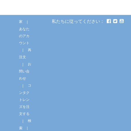
私たちに従ってください：
家
あなた
のアカ
ウント
再
注文
お
問い合
わせ
コ
ンタク
トレン
ズを注
文する
検
索