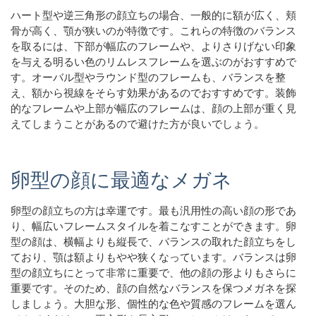
ハート型や逆三角形の顔立ちの場合、一般的に額が広く、頬
骨が高く、顎が狭いのが特徴です。これらの特徴のバランス
を取るには、下部が幅広のフレームや、よりさりげない印象
を与える明るい色のリムレスフレームを選ぶのがおすすめで
す。オーバル型やラウンド型のフレームも、バランスを整
え、額から視線をそらす効果があるのでおすすめです。装飾
的なフレームや上部が幅広のフレームは、顔の上部が重く見
えてしまうことがあるので避けた方が良いでしょう。
卵型の顔に最適なメガネ
卵型の顔立ちの方は幸運です。最も汎用性の高い顔の形であ
り、幅広いフレームスタイルを着こなすことができます。卵
型の顔は、横幅よりも縦長で、バランスの取れた顔立ちをし
ており、顎は額よりもやや狭くなっています。バランスは卵
型の顔立ちにとって非常に重要で、他の顔の形よりもさらに
重要です。そのため、顔の自然なバランスを保つメガネを探
しましょう。大胆な形、個性的な色や質感のフレームを選ん