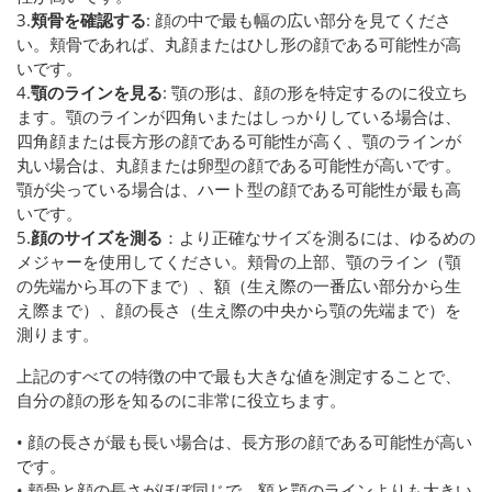
3.
頬骨を確認する
: 顔の中で最も幅の広い部分を見てくださ
い。頬骨であれば、丸顔またはひし形の顔である可能性が高
いです。
4.
顎のラインを見る
: 顎の形は、顔の形を特定するのに役立ち
ます。顎のラインが四角いまたはしっかりしている場合は、
四角顔または長方形の顔である可能性が高く、顎のラインが
丸い場合は、丸顔または卵型の顔である可能性が高いです。
顎が尖っている場合は、ハート型の顔である可能性が最も高
いです。
5.
顔のサイズを測る
：より正確なサイズを測るには、ゆるめの
メジャーを使用してください。頬骨の上部、顎のライン（顎
の先端から耳の下まで）、額（生え際の一番広い部分から生
え際まで）、顔の長さ（生え際の中央から顎の先端まで）を
測ります。
上記のすべての特徴の中で最も大きな値を測定することで、
自分の顔の形を知るのに非常に役立ちます。
• 顔の長さが最も長い場合は、長方形の顔である可能性が高い
です。
• 頬骨と顔の長さがほぼ同じで、額と顎のラインよりも大きい