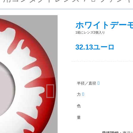
ホワイトデー
1箱にレンズ2個入り
32.13
ユーロ
半径／直径
力
次
色
量