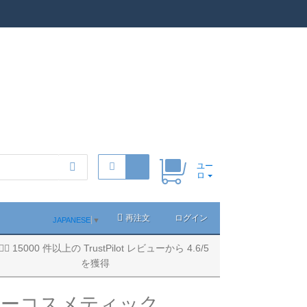
ユー
ロ
再注文
ログイン
JAPANESE
▼
15000 件以上の TrustPilot レビューから 4.6/5
を獲得
キーコスメティック