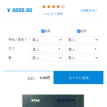
¥
4888.80
比較する！
レビュー
16件
右目
左目
半径／直径
力
選ぶ...
選ぶ...
量
カートに追加
0.00円
合計：