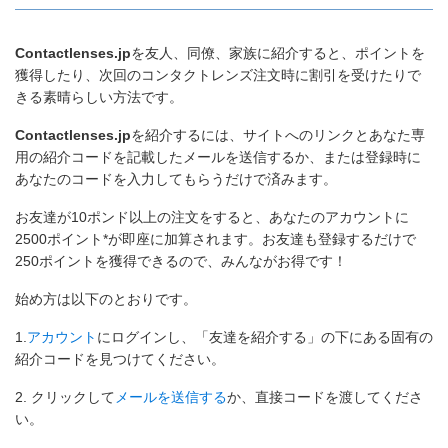
Contactlenses.jp
を友人、同僚、家族に紹介すると、
ポイントを
獲得したり、次回のコンタクトレンズ注文時に割引を受けたりで
きる素晴らしい方法です。
Contactlenses.jp
を紹介する
には、サイトへのリンクとあなた専
用の紹介コードを記載したメールを送信するか、または登録時に
あなたのコードを入力してもらうだけで済みます。
お友達が10ポンド以上の注文をすると、あなたのアカウントに
2500ポイント*が即座に加算されます。お友達も登録するだけで
250ポイントを獲得できるので、みんながお得です！
始め方は以下のとおりです。
1.
アカウント
にログインし、「友達を紹介する」の下にある固有の
紹介コードを見つけてください。
2. クリックして
メールを送信する
か、直接コードを渡してくださ
い。