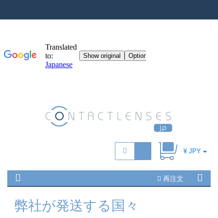
¥ JPY
再注文
弊社が発送する国々