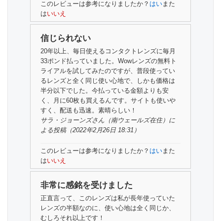
このレビューは参考になりましたか？
はい
また
は
いいえ
信じられない
20年以上、毎日使えるコンタクトレンズに毎月
33ポンド払っていました。Wowレンズの無料ト
ライアルを試してみたのですが、普段使ってい
るレンズと全く同じ使い心地で、しかも価格は
半分以下でした。今払っている金額よりも安
く、月に60枚も買えるんです。サイトも使いや
すく、配送も迅速。素晴らしい！
サラ・ジョーンズさん
（南ウェールズ在住）
に
よる投稿（2022年2月26日 18:31）
このレビューは参考になりましたか？
はい
また
は
いいえ
非常に感銘を受けました
正直言って、このレンズは私が長年使っていた
レンズの半額なのに、使い心地は全く同じか、
むしろそれ以上です！