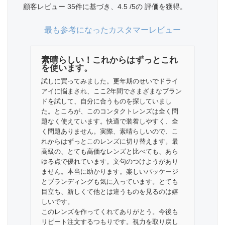
顧客レビュー
35件
に基づき、
4.5
/5の 評価を獲得。
最も参考になったカスタマーレビュー
素晴らしい！これからはずっとこれ
を使います。
試しに買ってみました。更年期のせいでドライ
アイに悩まされ、ここ2年間でさまざまなブラン
ドを試して、自分に合うものを探していまし
た。ところが、このコンタクトレンズは全く問
題なく使えています。快適で装着しやすく、全
く問題ありません。実際、素晴らしいので、こ
れからはずっとこのレンズに切り替えます。最
高級の、とても高価なレンズと比べても、あら
ゆる点で優れています。文句のつけようがあり
ません。本当に助かります。楽しいパッケージ
とブランディングも気に入っています。とても
目立ち、新しくて他とは違うものを見るのは嬉
しいです。
このレンズを作ってくれてありがとう。今後も
リピート注文するつもりです。視力を取り戻し