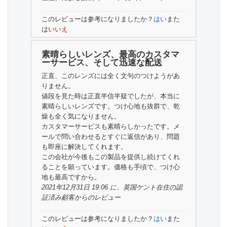
このレビューは参考になりましたか？
はい
また
は
いいえ
素晴らしいレンズ、最高のカスタマ
ーサービス、そして迅速な配送
正直、このレンズには全く文句のつけようがあ
りません。
値段を見た時は正直半信半疑でしたが、本当に
素晴らしいレンズです。つけ心地も抜群で、乾
燥も全く気になりません。
カスタマーサービスも素晴らしかったです。メ
ールで問い合わせるとすぐに返信があり、問題
も即座に解決してくれます。
この会社が今後もこの製品を提供し続けてくれ
ることを願っています。価格も手頃で、つけ心
地も最高ですから。
2021年12月31日 19:06 に、英国ケント在住の
認
証済み顧客
からのレビュー
このレビューは参考になりましたか？
はい
また