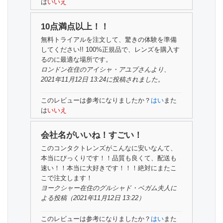
は
いいえ
10点満点以上！！
無料トライアルを注文して、驚きの体験を準備
してください!! 100%正規品で、レンズを購入す
るのに最適な場所です。
ロンドン在住の
アイシャ・アユブさん
より、
2021年11月12日 13:24に投稿されました。
このレビューは参考になりましたか？
はい
また
は
いいえ
会社名がいいね！すごい！
このコンタクトレンズがこんなに安いなんて、
本当にびっくりです！！品質も良くて、配送も
速い！！本当に大好きです！！！絶対にまたこ
こで注文します！
ヨークシャー在住の
グルシャド・ベガム夫人
に
よる投稿（2021年11月12日 13:22）
このレビューは参考になりましたか？
はい
また