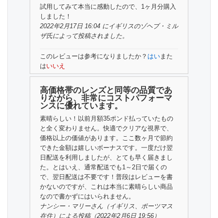
試用してみて本当に感動したので、1ヶ月分購入
しました！
2022年2月17日 16:04 にイギリスの
ゾヘブ・ミル
ザ氏
によって投稿されました。
このレビューは参考になりましたか？
はい
また
は
いいえ
高価格帯のレンズと同等の品質であ
りながら、非常にコストパフォーマ
ンスに優れています。
素晴らしい！以前月額35ポンド払っていたもの
と全く変わりません。快適でクリアな視界で、
価格以上の価値があります。ここ数ヶ月で節約
できた金額は嬉しいボーナスです。一度だけ翌
日配送を利用しましたが、とても早く届きまし
た。とはいえ、通常配送でも1～2日で届くの
で、翌日配送は不要です！普段はレビューを書
かないのですが、これは本当に素晴らしい商品
なので書かずにはいられません。
ナンシー・マリーさん
（イギリス、ポーツマス
在住）
による投稿（2022年2月6日 19:56）