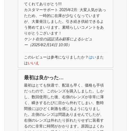
てくれてありがとう!!!
カスタマーサポート 2025年2月: 大変人気があっ
たため、一時的に在庫が少なくなっています
が、大量発注しました。引き続き供給できるよ
う努めてまいります。素晴らしいコメントをあ
りがとうございます！
ケント在住の認証済み顧客
によるレビュ
ー
（2025年2月14日 10:00）
このレビューは参考になりましたか？
はい
また
は
いいえ
最初は良かった…
最初はとても快適で、配送も早く、価格も手頃
だったので、このレンズを購入しました。しか
し、数回使用した後、右側のレンズが非常に薄
く、瞬きするたびに目から外れてしまい、数時
間後にはひどく刺激を感じるようになりまし
た。左側のレンズは問題ありませんでしたが、
右側のレンズは外れたり折れたりせずに装着す
るのに非常に時間がかかります。原因はよくわ