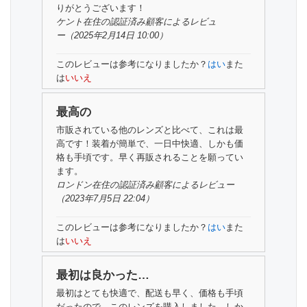
りがとうございます！
ケント在住の認証済み顧客
によるレビュ
ー
（2025年2月14日 10:00）
このレビューは参考になりましたか？
はい
また
は
いいえ
最高の
市販されている他のレンズと比べて、これは最
高です！装着が簡単で、一日中快適、しかも価
格も手頃です。早く再販されることを願ってい
ます。
ロンドン在住の
認証済み顧客
によるレビュー
（2023年7月5日 22:04）
このレビューは参考になりましたか？
はい
また
は
いいえ
最初は良かった…
最初はとても快適で、配送も早く、価格も手頃
だったので、このレンズを購入しました。しか