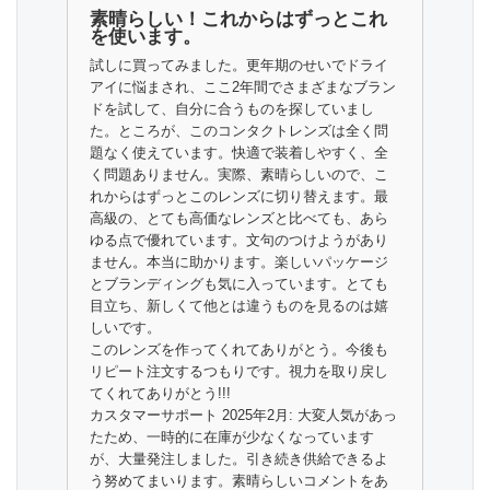
素晴らしい！これからはずっとこれ
を使います。
試しに買ってみました。更年期のせいでドライ
アイに悩まされ、ここ2年間でさまざまなブラン
ドを試して、自分に合うものを探していまし
た。ところが、このコンタクトレンズは全く問
題なく使えています。快適で装着しやすく、全
く問題ありません。実際、素晴らしいので、こ
れからはずっとこのレンズに切り替えます。最
高級の、とても高価なレンズと比べても、あら
ゆる点で優れています。文句のつけようがあり
ません。本当に助かります。楽しいパッケージ
とブランディングも気に入っています。とても
目立ち、新しくて他とは違うものを見るのは嬉
しいです。
このレンズを作ってくれてありがとう。今後も
リピート注文するつもりです。視力を取り戻し
てくれてありがとう!!!
カスタマーサポート 2025年2月: 大変人気があっ
たため、一時的に在庫が少なくなっています
が、大量発注しました。引き続き供給できるよ
う努めてまいります。素晴らしいコメントをあ