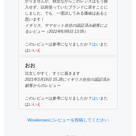
かりませんが、残念ながらこのレンズはもう購
入せず、以前使っていたブランドに戻すことに
しました。でも、一度試してみる価値はあると
思います！
イギリス、サマセット在住の
認証済み顧客
によ
るレビュー（2022年8月8日 13:05）
このレビューは参考になりましたか？
はい
また
は
いいえ
おお
注文しやすく、すぐに届きます
2021年3月19日 15:28にイギリス在住の
認証済み
顧客
からのレビュー
このレビューは参考になりましたか？
はい
また
は
いいえ
Wowlensesにレビューを投稿してください