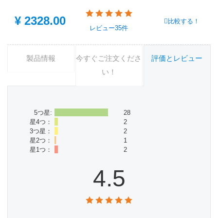
¥
2328.00
比較する！
レビュー
35件
製品情報
今すぐご注文くださ
評価とレビュー
い！
5つ星:
28
星4つ：
2
3つ星：
2
星2つ：
1
星1つ：
2
4.5