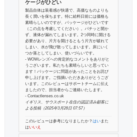
ケージがひどい
製品自体は装着感が快適で、高価なものよりも
長く潤いを保ちます。特に給料日前には価格も
素晴らしいのですが、パッケージがひどいです
（この点を考慮してください）。パチッと開か
ず、液体が漏れてしまいます。2つ同時に開ける
必要があり、片方を開けるともう片方が破れて
しまい、水が飛び散ってしまいます。床にいく
つか落としてしまい、使いづらいです。
- WOWレンズへの肯定的なコメントをありがと
うございます。私たちも素晴らしいと思ってい
ます！パッケージに問題があったことをお詫び
申し上げます。ご指摘いただきありがとうござ
います。このレビューはサポートチームに伝え
ましたので、担当者からご連絡いたします。
- Contactlenses.co.uk
イギリス、サウスポート在住の
認証済み顧客
に
よる投稿（2025年3月28日 07:57）
このレビューは参考になりましたか？
はい
また
は
いいえ