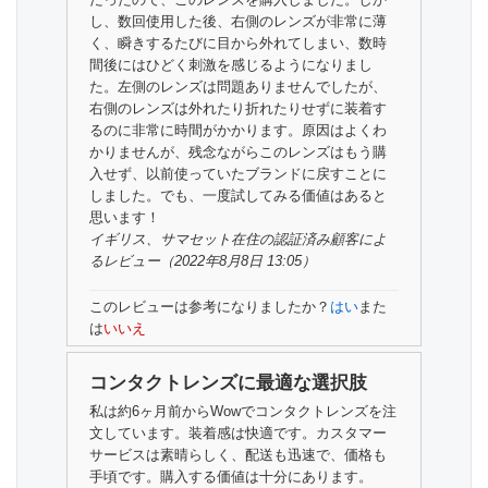
し、数回使用した後、右側のレンズが非常に薄
く、瞬きするたびに目から外れてしまい、数時
間後にはひどく刺激を感じるようになりまし
た。左側のレンズは問題ありませんでしたが、
右側のレンズは外れたり折れたりせずに装着す
るのに非常に時間がかかります。原因はよくわ
かりませんが、残念ながらこのレンズはもう購
入せず、以前使っていたブランドに戻すことに
しました。でも、一度試してみる価値はあると
思います！
イギリス、サマセット在住の
認証済み顧客
によ
るレビュー（2022年8月8日 13:05）
このレビューは参考になりましたか？
はい
また
は
いいえ
コンタクトレンズに最適な選択肢
私は約6ヶ月前からWowでコンタクトレンズを注
文しています。装着感は快適です。カスタマー
サービスは素晴らしく、配送も迅速で、価格も
手頃です。購入する価値は十分にあります。