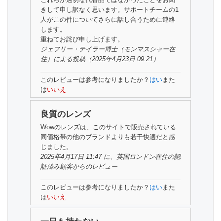
きして申し訳なく思います。サポートチームの1
人がこの件についてさらに話し合うために連絡
します。
重ねてお詫び申し上げます。
ジェフリー・テイラー博士（
モンマスシャー在
住）による投稿
（2025年4月23日 09:21）
このレビューは参考になりましたか？
はい
また
は
いいえ
良質のレンズ
Wowのレンズは、このサイトで販売されている
同価格帯の他のブランドよりも若干快適だと感
じました。
2025年4月17日 11:47 に、英国ロンドン在住の
認
証済み顧客
からのレビュー
このレビューは参考になりましたか？
はい
また
は
いいえ