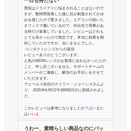
一日も持たない
普段はドライアイに悩まされることはないので
すが、数時間装着した後に目が刺激されてかゆ
みを感じたので驚きました。エアコンの効いた
オフィスで働いているので、外出先で用事があ
る時だけ装着していました。レビューはどれも
とても良かったので残念です。本当に効果を期
待していたのですが、合いませんでした。
-コンタクトレンズからの返信
レビューありがとうございます。
人気のWOWレンズがお客様に合わなかったとの
こと、申し訳ございません。サポートチームの
メンバーがご連絡し、解決のお手伝いをさせて
いただきます。
ウェールズ在住の
ケイリー・ジョーンズさん
よ
り、 2025年4月6日午前8時15分に投稿されまし
た。
このレビューは参考になりましたか？
はい
また
は
いいえ
うわー、素晴らしい商品なのにパッ