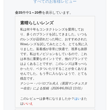
すべてのお客様レビュー
全35
件中
1～20件
を表示しています
。
素晴らしいレンズ
私は何十年もコンタクトレンズを愛用してお
り、多くのブランドを試してきました。いつも
のレンズが品切れだった時に、おすすめされた
Wowレンズを試してみたところ、とても気に入
りました。装着感が非常に快適で、視界も抜群
です。私はモノビジョンをしているので、これ
は本当に重要なポイントです。他のブランドで
はよくあることですが、このレンズは薄っぺら
かったり、ベタついたりすることが全くありま
せんでした。もう手に入らないようで、とても
残念です。
ナンシー・パパロプル夫人
（英国マンチェスタ
ー在住）
による投稿（2026年6月6日 13:01）
このレビューは参考になりましたか？
はい
また
は
いいえ