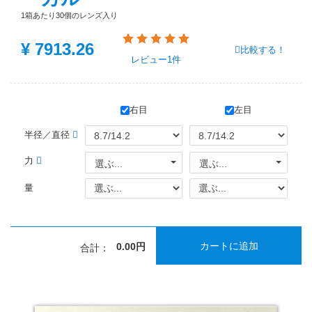
1箱あたり30個のレンズ入り
¥
7913.26
比較する！
レビュー
1件
右目
左目
半径／直径
力
選ぶ...
選ぶ...
量
カートに追加
0.00円
合計：