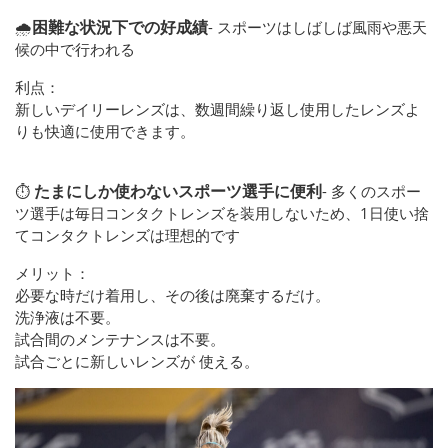
困難な状況下での好成績
🌧️
- スポーツはしばしば風雨や悪天
候の中で行われる
利点：
新しいデイリーレンズは、数週間繰り返し使用したレンズよ
りも快適に使用できます。
たまにしか使わないスポーツ選手に便利
⏱️
- 多くのスポー
ツ選手は毎日コンタクトレンズを装用しないため、1日使い捨
てコンタクトレンズは理想的です
メリット：
必要な時だけ着用し、その後は廃棄するだけ。
洗浄液は不要。
試合間のメンテナンスは不要。
試合ごとに新しいレンズが 使える。