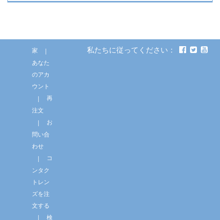
私たちに従ってください：
家
あなた
のアカ
ウント
再
注文
お
問い合
わせ
コ
ンタク
トレン
ズを注
文する
検