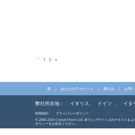
「
1
2
»
家
あなたのアカウント
再注文
お問い
弊社所在地：
イギリス、
ドイツ
、
イタ
利用規約
プライバシーポリシー
© 2000-2026 Crystal Vision Ltd. 本ウェ
ポリシーをお読みください。