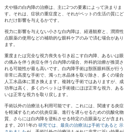
犬や猫の白内障の治療は、主に2つの要素によって決まりま
す。それは、症状の重症度と、それがペットの生活の質にど
れだけ影響を与えるかです。
視力に影響を与えない小さな白内障は、経過観察と、潤滑性
点眼薬の使用などの補助的な眼科ケアのみで済む場合があり
ます。
重度または完全な視力喪失を引き起こす白内障、あるいは眼
の痛みを伴う炎症を伴う白内障の場合、外科的治療が推奨さ
れる可能性が最も高いです。白内障手術は獣医眼科医が行う
非常に高度な手術で、濁った水晶体を取り除き、多くの場合
人工水晶体に置き換えます。複雑な手術ではありますが、成
功率は高く、多くのペットは手術後にほぼ正常な視力、ある
いは正常な視力を取り戻します。
手術以外の治療法も利用可能です。これには、関連する炎症
を軽減するための抗炎症薬、進行を遅らせるための抗酸化物
質、さらには白内障を逆転させる特定の点眼薬などが含まれ
ます。2011年の
研究では、最良の治療法は手術であると
示
されました
が、手術以外の治療法もそれに非常に近い効果が