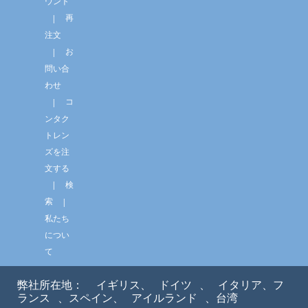
ウント
再
注文
お
問い合
わせ
コ
ンタク
トレン
ズを注
文する
検
索
私たち
につい
て
弊社所在地：
イギリス、
ドイツ
、
イタリア、フ
ランス
、スペイン、
アイルランド
、台湾