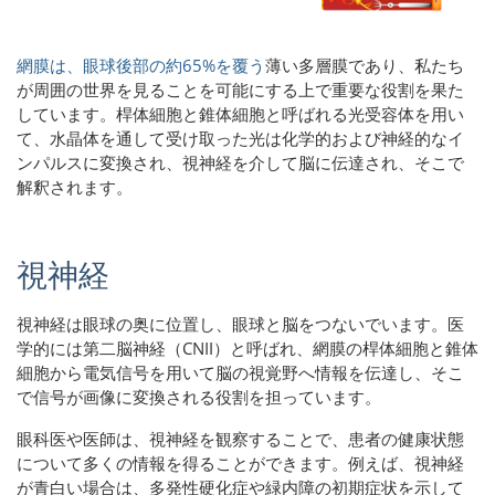
網膜は、眼球後部の約65%を覆う
薄い多層膜であり
、私たち
が周囲の世界を見ることを可能にする上で重要な役割を果た
しています。桿体細胞と錐体細胞と呼ばれる光受容体を用い
て、水晶体を通して受け取った光は化学的および神経的なイ
ンパルスに変換され、視神経を介して脳に伝達され、そこで
解釈されます。
視神経
視神経は眼球の奥に位置し、眼球と脳をつないでいます。医
学的には第二脳神経（CNII）と呼ばれ、網膜の桿体細胞と錐体
細胞から電気信号を用いて脳の視覚野へ情報を伝達し、そこ
で信号が画像に変換される役割を担っています。
眼科医や医師は、視神経を観察することで、患者の健康状態
について多くの情報を得ることができます。例えば、視神経
が青白い場合は、多発性硬化症や緑内障の初期症状を示して