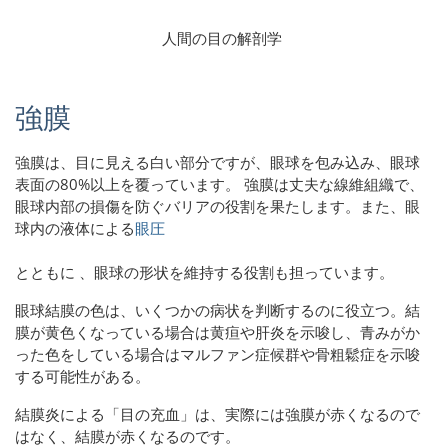
人間の目の解剖学
強膜
強膜は、目に見える白い部分ですが、眼球を包み込み、眼球
表面の80%以上を覆っています。 強膜は丈夫な線維組織で、
眼球内部の損傷を防ぐバリアの役割を果たします。また、眼
球内の液体による
眼圧
とともに
、眼球の形状を維持する役割も担っています。
眼球結膜の色は、いくつかの病状を判断するのに役立つ。結
膜が黄色くなっている場合は黄疸や肝炎を示唆し、青みがか
った色をしている場合はマルファン症候群や骨粗鬆症を示唆
する可能性がある。
結膜炎による「目の充血」は、実際には強膜が赤くなるので
はなく、結膜が赤くなるのです。