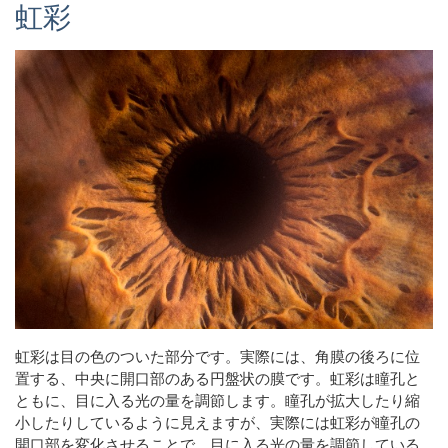
虹彩
虹彩は目の色のついた部分です。実際には、角膜の後ろに位
置する、中央に開口部のある円盤状の膜です。虹彩は瞳孔と
ともに、目に入る光の量を調節します。瞳孔が拡大したり縮
小したりしているように見えますが、実際には虹彩が瞳孔の
開口部を変化させることで、目に入る光の量を調節している