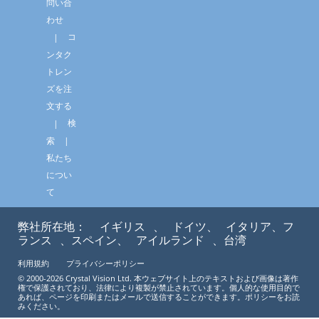
問い合
わせ
コ
ンタク
トレン
ズを注
文する
検
索
私たち
につい
て
弊社所在地：
イギリス
、
ドイツ、
イタリア、フ
ランス
、スペイン、
アイルランド
、台湾
利用規約
プライバシーポリシー
© 2000-2026 Crystal Vision Ltd. 本ウェブサイト上のテキストおよび画像は著作
権で保護されており、法律により複製が禁止されています。個人的な使用目的で
あれば、ページを印刷またはメールで送信することができます。ポリシーをお読
みください。