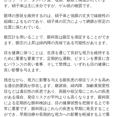
す。硝子体は主に水分ですが、ゲル状の物質です。
眼球の形状を維持するのは、硝子体と強膜の丈夫で線維性の
組織によるものであり、硝子体の圧力によって網膜が所定の
位置に保たれている。
眼圧計を用いることで、眼科医は眼圧を測定することができ
ます。眼圧の上昇は緑内障の兆候である可能性があります。
目を健康に保つことは、生涯を通じて良好な視力を維持する
ために重要な要素です。定期的な運動、ビタミンを豊富に含
むバランスの良い食事、そして禁煙は、いずれも目の健康に
良い影響を与えます。
残念ながら、視力に影響を与える眼疾患の発症リスクを高め
る遺伝的要因が存在します。糖尿病、緑内障、加齢黄斑変性
症などは遺伝性の疾患であり、両親や祖父母にこれらの疾患
がある場合、発症リスクが平均よりも高くなります。眼科医
による定期的な眼科検診は、目の健康状態を把握する上で非
常に重要です。眼科医はこれらの疾患を早期に発見すること
ができ、早期治療や長期的な視力への影響を軽減する上で重