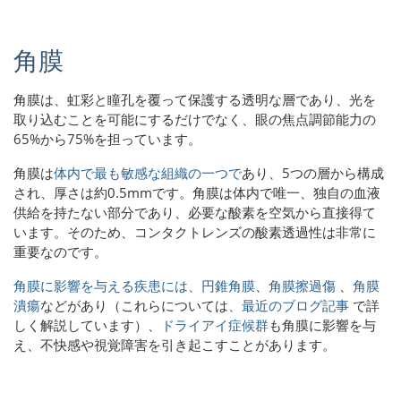
角膜
角膜は、虹彩と瞳孔を覆って保護する透明な層であり、光を
取り込むことを可能にするだけでなく、眼の焦点調節能力の
65%から75%を担っています。
角膜は
体内で最も敏感な組織の一つで
あり、5つの層から構成
され、厚さは約0.5mmです。角膜は体内で唯一、独自の血液
供給を持たない部分であり、必要な酸素を空気から直接得て
います。そのため、コンタクトレンズの酸素透過性は非常に
重要なのです。
角膜に影響を与える疾患には、円錐角膜
、
角膜
擦過傷
、
角膜
潰瘍
などがあり（これらについては
、最近のブログ記事
で詳
しく解説しています
）、
ドライアイ症候群
も角膜に影響を与
え、不快感や視覚障害を引き起こすことがあります。