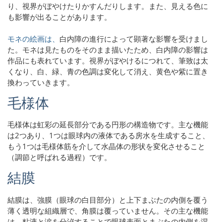
り、視界がぼやけたりかすんだりします。また、見える色に
も影響が出ることがあります。
モネの絵画は、
白内障の進行によって顕著な影響を受けまし
た。モネは見たものをそのまま描いたため、白内障の影響は
作品にも表れています。視界がぼやけるにつれて、筆致は太
くなり、白、緑、青の色調は変化して消え、黄色や紫に置き
換わっていきます。
毛様体
毛様体は虹彩の延長部分である円形の構造物です。主な機能
は2つあり、1つは眼球内の液体である房水を生成すること、
もう1つは毛様体筋を介して水晶体の形状を変化させること
（調節と呼ばれる過程）です。
結膜
結膜は、強膜（眼球の白目部分）と上下まぶたの内側を覆う
薄く透明な組織層で、角膜は覆っていません。その主な機能
は、粘液と涙を分泌することで眼球表面とまぶたの内側を湿