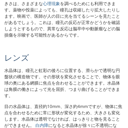
きさは、さまざまな
心理現象
を調べるためにも利用できま
す。薬物や投薬によっても、瞳孔は収縮したり拡大したりし
ます。映画で、医師が人の目に光を当てるシーンを見たこと
があるでしょう。これは、瞳孔の反応が正常かどうかを確認
しようとするもので、異常な反応は脳卒中や動脈瘤などの脳
損傷を示唆する可能性があるからです。
レンズ
水晶体は、瞳孔と虹彩の後ろに位置する、滑らかで透明な円
盤状の構造物です。その形状を変化させることで、物体を眼
球の奥にある網膜に焦点を合わせることができます。水晶体
は角膜の働きによって光を屈折、つまり曲げることができま
す。
目の水晶体は、直径約10mm、深さ約4mmですが、物体に焦
点を合わせるために常に形状が変化するため、大きさも変化
します。水晶体は透明でなければ、はっきりと物を見ること
ができません。
白内障
になると水晶体が徐々に不透明にな