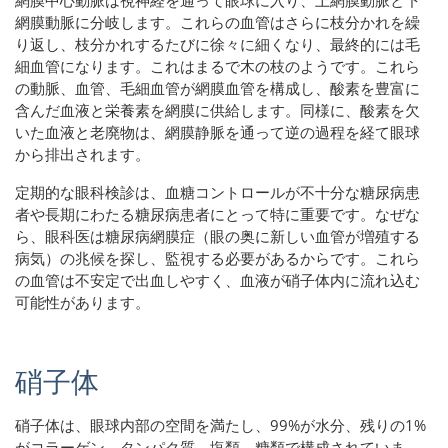
網膜動脈に分岐します。これらの血管はさらに枝分かれを繰
り返し、枝分かれするたびに徐々に細くなり、最終的には毛
細血管になります。これはまるで木の枝のようです。これら
の動脈、血管、毛細血管が網膜血管を構成し、酸素を豊富に
含んだ血液と栄養素を網膜に供給します。同様に、酸素を欠
いた血液と老廃物は、網膜静脈を通って逆の過程を経て眼球
から排出されます。
定期的な眼科検診は、血糖コントロールが不十分な糖尿病患
者や長期にわたる糖尿病患者にとって特に重要です。なぜな
ら、眼科医は糖尿病網膜症（眼の奥に新しい血管が増殖する
病気）の兆候を探し、監視する必要があるからです。これら
の血管は不安定で出血しやすく、血液が硝子体内に流れ込む
可能性があります。
硝子体
硝子体は、眼球内部の空間を満たし、99%が水分、残りの1%
がコラーゲン、タンパク質、塩類、糖類で構成されていま