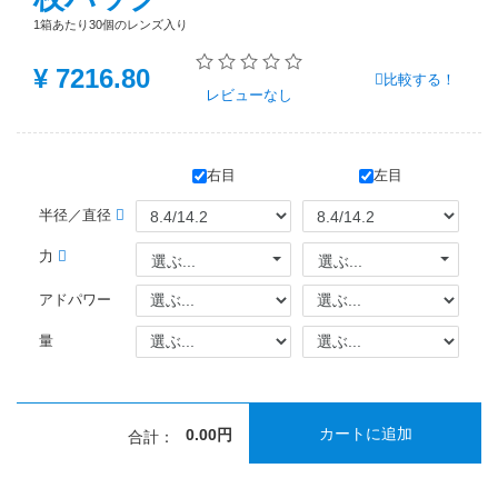
1箱あたり30個のレンズ入り
¥
7216.80
比較する！
レビュー
なし
右目
左目
半径／直径
力
選ぶ...
選ぶ...
アドパワー
量
カートに追加
0.00円
合計：