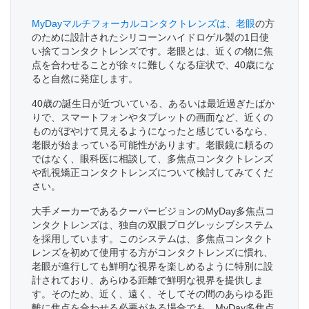
MyDayマルチフォーカルコンタクトレンズは、老眼
の方
のために設計されたシリコーンハイドロゲル製の1日使
い捨てコンタクトレンズです。老眼
とは、近くの物に焦
点を合わせることが徐々に難しくなる症状で、40歳にな
ると自然に発症します。
40歳の誕生日が近づいている、あるいは最近過ぎたばか
りで、スマートフォンやタブレットの画面など、近くの
ものがぼやけて見えるようになったと感じているなら、
老眼が始まっている可能性があります。老眼鏡に頼るの
ではなく、眼科医に相談して、多焦点コンタクトレンズ
や乱視矯正コンタクトレンズについて検討してみてくだ
さい。
大手メーカーであるクーパービジョンのMyDay多焦点コ
ンタクトレンズは、独自の双眼プログレッシブシステム
を採用しています。このシステムは、多焦点コンタクト
レンズを初めて使用する方がコンタクトレンズに慣れ、
老眼が進行しても鮮明な視界を楽しめるように特別に設
計されており、あらゆる距離で鮮明な視界を提供しま
す。そのため、近く、遠く、そしてその間のあらゆる距
離に焦点を合わせる必要がある場合でも、MyDay多焦点