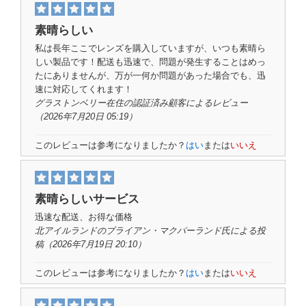
素晴らしい
私は長年ここでレンズを購入していますが、いつも素晴ら
しい製品です！配送も迅速で、問題が発生することはめっ
たにありませんが、万が一何か問題があった場合でも、迅
速に対応してくれます！
グラストンベリー在住の
認証済み顧客
によるレビュー
（2026年7月20日 05:19）
このレビューは参考になりましたか？
はい
または
いいえ
素晴らしいサービス
迅速な配送、お得な価格
北アイルランドの
ブライアン・マクパーランド氏
による投
稿（2026年7月19日 20:10）
このレビューは参考になりましたか？
はい
または
いいえ