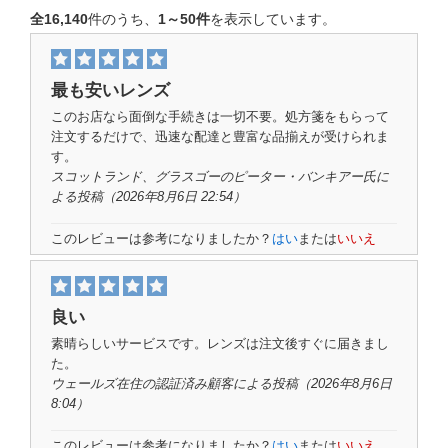
全16,140
件のうち、
1～50件
を表示しています
。
最も安いレンズ
このお店なら面倒な手続きは一切不要。処方箋をもらって
注文するだけで、迅速な配達と豊富な品揃えが受けられま
す。
スコットランド、グラスゴーの
ピーター・バンキアー氏
に
よる投稿（2026年8月6日 22:54）
このレビューは参考になりましたか？
はい
または
いいえ
良い
素晴らしいサービスです。レンズは注文後すぐに届きまし
た。
ウェールズ在住の
認証済み顧客
による投稿（2026年8月6日
8:04）
このレビューは参考になりましたか？
はい
または
いいえ