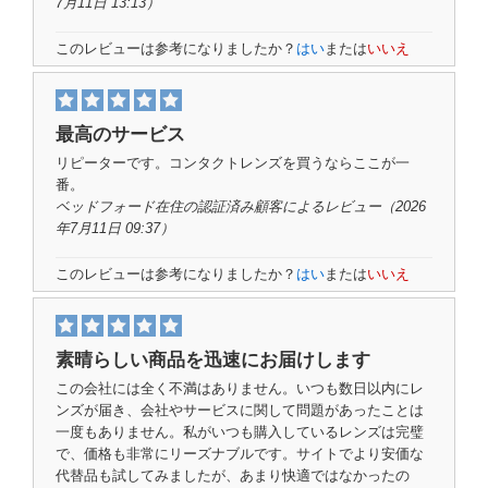
7月11日 13:13）
このレビューは参考になりましたか？
はい
または
いいえ
最高のサービス
リピーターです。コンタクトレンズを買うならここが一
番。
ベッドフォード在住の認証済み顧客
によるレビュー
（2026
年7月11日 09:37）
このレビューは参考になりましたか？
はい
または
いいえ
素晴らしい商品を迅速にお届けします
この会社には全く不満はありません。いつも数日以内にレ
ンズが届き、会社やサービスに関して問題があったことは
一度もありません。私がいつも購入しているレンズは完璧
で、価格も非常にリーズナブルです。サイトでより安価な
代替品も試してみましたが、あまり快適ではなかったの