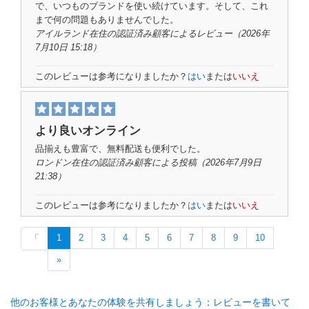
で、いつものブランドを使い続けています。そして、これ
まで何の問題もありませんでした。
アイルランド在住の
認証済み顧客
によるレビュー（2026年
7月10日 15:18）
このレビューは参考になりましたか？
はい
または
いいえ
より良いオンライン
品揃えも豊富で、無料配送も便利でした。
ロンドン在住の
認証済み顧客
による投稿（2026年7月9日
21:38）
このレビューは参考になりましたか？
はい
または
いいえ
1
2
3
4
5
6
7
8
9
10
「
»
他のお客様とあなたの体験を共有しましょう：レビューを書いて