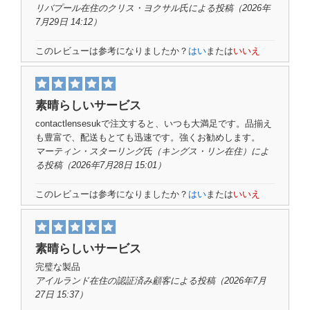
リバプール在住のクリス・ヨクサル氏
による投稿
（2026年
7月29日 14:12）
このレビューは参考になりましたか？
はい
または
いいえ
素晴らしいサービス
contactlensesukで注文すると、いつも大満足です。品揃え
も豊富で、配送もとても迅速です。強くお勧めします。
マーティン・スターリング氏
（キングス・リン在住）
によ
る投稿（2026年7月28日 15:01）
このレビューは参考になりましたか？
はい
または
いいえ
素晴らしいサービス
完璧な製品
アイルランド在住の認証済み顧客
による投稿
（2026年7月
27日 15:37）