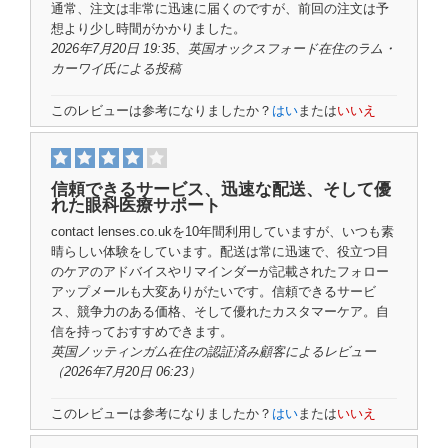
通常、注文は非常に迅速に届くのですが、前回の注文は予
想より少し時間がかかりました。
2026年7月20日 19:35、英国オックスフォード在住の
ラム・
カーワイ氏
による投稿
このレビューは参考になりましたか？
はい
または
いいえ
信頼できるサービス、迅速な配送、そして優
れた眼科医療サポート
contact lenses.co.ukを10年間利用していますが、いつも素
晴らしい体験をしています。配送は常に迅速で、役立つ目
のケアのアドバイスやリマインダーが記載されたフォロー
アップメールも大変ありがたいです。信頼できるサービ
ス、競争力のある価格、そして優れたカスタマーケア。自
信を持っておすすめできます。
英国ノッティンガム在住の
認証済み顧客
によるレビュー
（2026年7月20日 06:23）
このレビューは参考になりましたか？
はい
または
いいえ