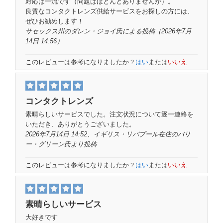
対応は一流です（問題はほとんどありませんが）。
良質なコンタクトレンズ供給サービスをお探しの方には、
ぜひお勧めします！
サセックス州のダレン・ジョイ氏
による投稿
（2026年7月
14日 14:56）
このレビューは参考になりましたか？
はい
または
いいえ
コンタクトレンズ
素晴らしいサービスでした。注文状況について逐一連絡を
いただき、ありがとうございました。
2026年7月14日 14:52、イギリス・リバプール在住の
バリ
ー・グリーン氏
より投稿
このレビューは参考になりましたか？
はい
または
いいえ
素晴らしいサービス
大好きです