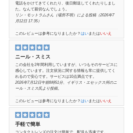
電話をかけてきてくれたり、後日郵送してくれたりしまし
た。なんて親切なんでしょう。
リン・モットラムさん（
場所不明）
による投稿（2026年7
月12日 17:35）
このレビューは参考になりましたか？
はい
または
いいえ
ニール・スミス
この会社を2年間利用していますが、いつもそのサービスに
感心しています。注文状況に関する情報も常に提供してく
れるので安心です。サービスは10点満点です。
2026年7月12日午前8時51分、イギリス・エセックス州の
ニ
ール・スミス氏
より投稿。
このレビューは参考になりましたか？
はい
または
いいえ
手軽で簡単
コンタクトレンズの注文は簡単で、配送も迅速です。