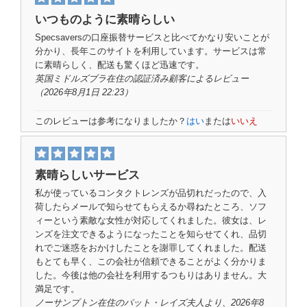
いつものように素晴らしい
Specsaversの口座振替サービスと比べてかなり安いことが
分かり、長年このサイトを利用しています。サービスは常
に素晴らしく、配送も驚くほど迅速です。
英国ミドルズブラ在住の
認証済み顧客
によるレビュー
（2026年8月1日 22:23）
このレビューは参考になりましたか？
はい
または
いいえ
素晴らしいサービス
私が使っているコンタクトレンズが品切れだったので、入
荷したらメールで知らせてもらえるか尋ねたところ、ソフ
ィーという素敵な女性が対応してくれました。彼女は、レ
ンズを注文できるようになったことを知らせてくれ、品切
れでご迷惑をおかけしたことを謝罪してくれました。配送
もとても早く、この会社が信頼できることがよく分かりま
した。今後は他の会社を利用するつもりはありません。大
満足です。
ノーサンプトン在住のパット・レイズ夫人
より
、2026年8