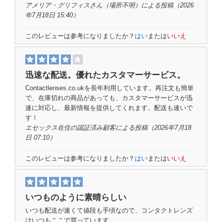
アメリア・グリフィスさん（
場所不明）
による投稿（2026
年7月18日 15:40）
このレビューは参考になりましたか？
はい
または
いいえ
迅速な配送。優れたカスタマーサービス。
Contactlenses.co.ukを長年利用しています。再注文も簡単
で、在庫切れの商品があっても、カスタマーサービスが迅
速に対応し、最新情報を提供してくれます。配送も速いで
す！
エセックス在住の認証済み顧客
による投稿
（2026年7月18
日 07:10）
このレビューは参考になりましたか？
はい
または
いいえ
いつものように素晴らしい
いつも配送が速くて値段も手頃なので、コンタクトレンズ
はいつもここで買っています。