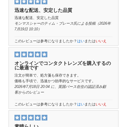
迅速な配送、安定した品質
迅速な配送、安定した品質
モンマスシャーのティム・ブレース氏
による投稿
（2026年
7月19日 10:10）
このレビューは参考になりましたか？
はい
または
いいえ
オンラインでコンタクトレンズを購入するの
に最適です
注文が簡単で、処方箋も保存できます。
価格も手頃で、迅速かつ効率的なサービスです。
2026年7月18日 20:04 に、英国バース在住の
認証済み顧
客
からのレビュー
このレビューは参考になりましたか？
はい
または
いいえ
素晴らしい