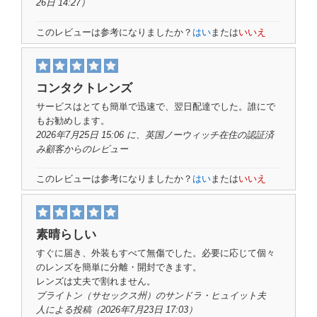
26日 14:27）
このレビューは参考になりましたか？
はい
または
いいえ
コンタクトレンズ
サービスはとても簡単で迅速で、翌日配達でした。誰にで
もお勧めします。
2026年7月25日 15:06 に、英国ノーウィッチ在住の
認証済
み顧客
からのレビュー
このレビューは参考になりましたか？
はい
または
いいえ
素晴らしい
すぐに届き、外装もすべて無傷でした。必要に応じて個々
のレンズを簡単に分離・開封できます。
レンズは丈夫で割れません。
ブライトン（サセックス州）のサンドラ・ヒュイット夫
人
による
投稿（2026年7月23日 17:03）