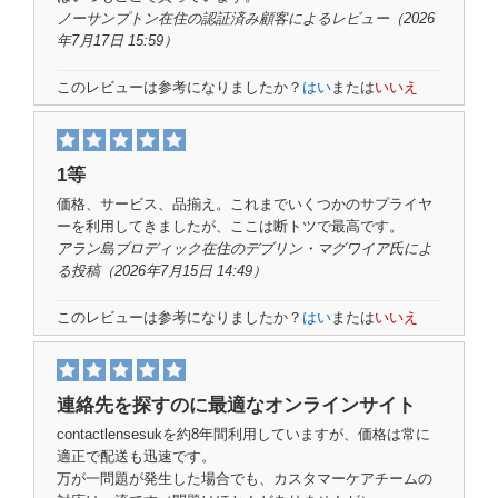
ノーサンプトン在住の認証済み顧客
によるレビュー
（2026
年7月17日 15:59）
このレビューは参考になりましたか？
はい
または
いいえ
1等
価格、サービス、品揃え。これまでいくつかのサプライヤ
ーを利用してきましたが、ここは断トツで最高です。
アラン島ブロディック在住の
デブリン・マグワイア氏
によ
る投稿（2026年7月15日 14:49）
このレビューは参考になりましたか？
はい
または
いいえ
連絡先を探すのに最適なオンラインサイト
contactlensesukを約8年間利用していますが、価格は常に
適正で配送も迅速です。
万が一問題が発生した場合でも、カスタマーケアチームの