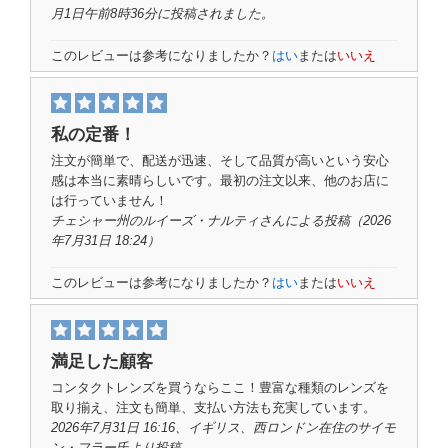
月1日午前8時36分に投稿されました。
このレビューは参考になりましたか？
はい
または
いいえ
私の定番！
注文が簡単で、配送が迅速、そして品質が高いという安心
感は本当に素晴らしいです。最初の注文以来、他のお店に
は行っていません！
チェシャー州のルイーズ・ナルティさん
による投稿
（2026
年7月31日 18:24）
このレビューは参考になりましたか？
はい
または
いいえ
満足した顧客
コンタクトレンズを買うならここ！豊富な種類のレンズを
取り揃え、注文も簡単、支払い方法も充実しています。
2026年7月31日 16:16、イギリス、西ロンドン在住の
サイモ
ン・フラー氏
より投稿