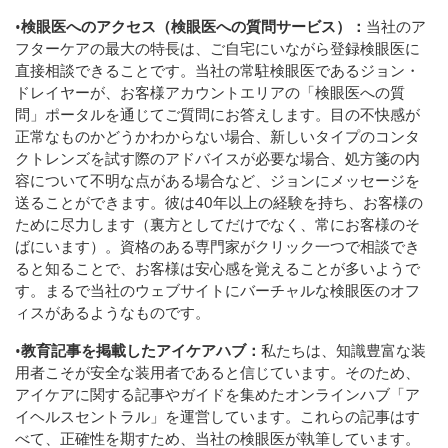
•
検眼医へのアクセス（検眼医への質問サービス）：
当社のア
フターケアの最大の特長は、ご自宅にいながら登録検眼医に
直接相談できることです。当社の常駐検眼医であるジョン・
ドレイヤーが、お客様アカウントエリアの「検眼医への質
問」ポータルを通じてご質問にお答えします。目の不快感が
正常なものかどうかわからない場合、新しいタイプのコンタ
クトレンズを試す際のアドバイスが必要な場合、処方箋の内
容について不明な点がある場合など、ジョンにメッセージを
送ることができます。彼は40年以上の経験を持ち、お客様の
ために尽力します（裏方としてだけでなく、常にお客様のそ
ばにいます）。資格のある専門家がクリック一つで相談でき
ると知ることで、お客様は安心感を覚えることが多いようで
す。まるで当社のウェブサイトにバーチャルな検眼医のオフ
ィスがあるようなものです。
•
教育記事を掲載したアイケアハブ：
私たちは、知識豊富な装
用者こそが安全な装用者であると信じています。そのため、
アイケアに関する記事やガイドを集めたオンラインハブ「ア
イヘルスセントラル」を運営しています。これらの記事はす
べて、正確性を期すため、当社の検眼医が執筆しています。