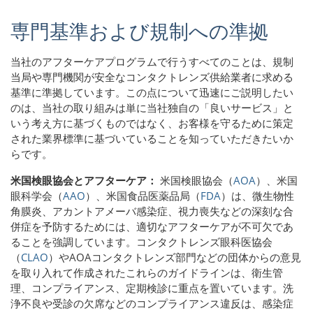
専門基準および規制への準拠
当社のアフターケアプログラムで行うすべてのことは、規制
当局や専門機関が安全なコンタクトレンズ供給業者に求める
基準に準拠しています。この点について迅速にご説明したい
のは、当社の取り組みは単に当社独自の「良いサービス」と
いう考え方に基づくものではなく、お客様を守るために策定
された業界標準に基づいていることを知っていただきたいか
らです。
米国検眼協会とアフターケア：
米国検眼協会（
AOA
）、米国
眼科学会（
AAO
）、米国食品医薬品局（
FDA
）は、微生物性
角膜炎、アカントアメーバ感染症、視力喪失などの深刻な合
併症を予防するためには、適切なアフターケアが不可欠であ
ることを強調しています。コンタクトレンズ眼科医協会
（
CLAO
）やAOAコンタクトレンズ部門などの団体からの意見
を取り入れて作成されたこれらのガイドラインは、衛生管
理、コンプライアンス、定期検診に重点を置いています。洗
浄不良や受診の欠席などのコンプライアンス違反は、感染症