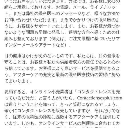
いったお声をよくいただきます。弊社では、お客様に安心の
網をご用意しております。お電話、メール、ライブチャッ
ト、または弊社の眼科医へのメッセージなど、様々な方法で
お問い合わせいただけます。まるでかかりつけの眼科医のよ
うに、お客様をサポ​​ートいたします。また、お客様が気づか
ないような問題も早期に発見し、適切な方向へ導くための仕
組みも整えております（例えば、ご注文履歴に基づいたリマ
インダーメールやアラートなど）。
目の健康はかけがえのないものです。私たちは、目の健康を
守ることは、お客様と私たち供給者双方の責任であると心か
ら信じています。お客様により良いサービスを提供できるよ
う、アフターケアの充実と最新の眼科医療技術の習得に努め
てまいります。
要約すると、オンライン小売業者は「コンタクトレンズを売
っているだけだ」と言う人がいたら、Contactlensesplus.com
は違うということを知って、きっと笑顔になれるでしょう。
確かにコンタクトレンズを販売していますが、それだけでな
く、従来の眼科医の診察に匹敵するアフターケアも提供して
います。しかも、オンラインサービスの利便性に合わせてカ