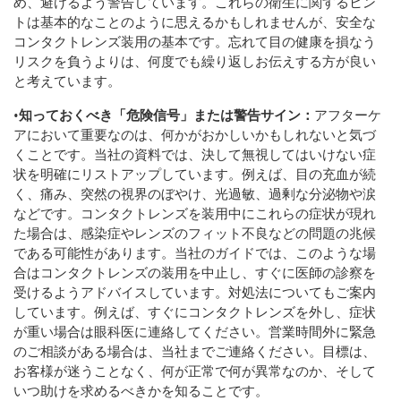
め、避けるよう警告しています。これらの衛生に関するヒン
トは基本的なことのように思えるかもしれませんが、安全な
コンタクトレンズ装用の基本です。忘れて目の健康を損なう
リスクを負うよりは、何度でも繰り返しお伝えする方が良い
と考えています。
•
知っておくべき「危険信号」または警告サイン：
アフターケ
アにおいて重要なのは、何かがおかしいかもしれないと気づ
くことです。当社の資料では、決して無視してはいけない症
状を明確にリストアップしています。例えば、目の充血が続
く、痛み、突然の視界のぼやけ、光過敏、過剰な分泌物や涙
などです。コンタクトレンズを装用中にこれらの症状が現れ
た場合は、感染症やレンズのフィット不良などの問題の兆候
である可能性があります。当社のガイドでは、このような場
合はコンタクトレンズの装用を中止し、すぐに医師の診察を
受けるようアドバイスしています。対処法についてもご案内
しています。例えば、すぐにコンタクトレンズを外し、症状
が重い場合は眼科医に連絡してください。営業時間外に緊急
のご相談がある場合は、当社までご連絡ください。目標は、
お客様が迷うことなく、何が正常で何が異常なのか、そして
いつ助けを求めるべきかを知ることです。