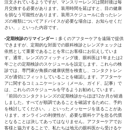
注文されているようですが、マンスリーレンズは開封後は毎
月交換する必要があります。装用時間を延ばすと、目の健康
を損なう可能性があります。装用スケジュールに合ったレン
ズの種類についてアドバイスが必要な場合は、お知らせくだ
さい。」といった内容です。
•
定期検診のリマインダー：
多くのアフターケアを遠隔で提供
できますが、定期的な対面での眼科検診とレンズチェックは
依然として重要であることを常にお客様にお伝えしていま
す。通常、レンズのフィッティング後、眼科医は1年または2
年ごとの定期検診のスケジュールを設定します。これらの検
診では、専門家が角膜の健康状態を検査し、コンタクトレン
ズが適切にフィットしていることを確認します。アフターケ
アに関するコミュニケーション（メール、ガイド、記事）で
は、これらのスケジュールを守るようお勧めしています。
「前回のコンタクトレンズの定期検診からほぼ12か月が経過
しました。すべてが順調であることを確認するために、予約
を検討してください。」といったメッセージを送ることがあ
ります。オンラインの利便性が、必要な眼科ケアを怠る代償
となることは決してあってはなりません。アフターケアでお
客様と協力することで、私たちは地元の眼科医から受けるケ