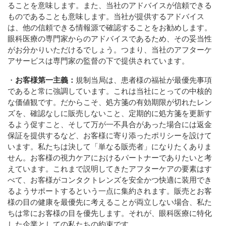
ることを意味します。また、当社のアドバイスが信頼できる
ものであることも意味します。当社が提供するアドバイス
は、他の信頼できる情報源で確認することをお勧めします。
眼科医療の専門家からのアドバイスであるため、その妥当性
がお分かりいただけるでしょう。つまり、当社のアフターケ
アサービスは専門家の監督の下で提供されています。
・
お客様第一主義：
規制当局は、患者様の福祉が最優先事項
であると常に強調しています。これは当社にとっての中核的
な価値観です。だからこそ、処方箋の有効期限が切れたレン
ズを、確認なしに販売しないこと、定期的に処方箋を更新す
るよう促すこと、そして万が一不具合があった場合には返金
保証を提供するなど、お客様に寄り添ったポリシーを設けて
います。私たちは決して「単なる販売者」になりたくありま
せん。お客様の視力ケアにおけるパートナーでありたいと考
えています。これまで説明してきたアフターケアの要素はす
べて、お客様がコンタクトレンズを安全かつ快適に装用でき
るようサポートするという一点に集約されます。販売とお客
様の目の健康を最優先に考えることが両立しない場合、私た
ちは常にお客様の目を優先します。それが、眼科医療に特化
した企業としての私たちの約束です。