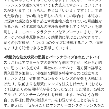
トレンズを水道水ですすいでも大丈夫ですか？」というクイ
ズがあります（もちろん、答えは「いいえ」です！）。間違
えた場合は、その理由と正しい方法（この場合は、水道水に
は深刻な感染症を引き起こす微生物が含まれている可能性が
あるため、必ず滅菌済みの洗浄液を使用してください）を説
明します。このインタラクティブなアプローチにより、アフ
ターケアの基本原則を楽しく効果的に学ぶことができます。
多くのお客様が、1つか2つのクイズに挑戦することで、情報
をよりよく記憶できると実感しています。
•
積極的な注文状況の監視とパーソナライズされたアドバイ
ス：
これはアフターケアの裏方的な側面ですが、私たちが誇
りに思っている点です。当社のシステムは、処方箋の詳細と
購入履歴を追跡し、潜在的な問題を特定するのに役立ちま
す。たとえば、短期間でコンタクトレンズの度数を大幅に上
げたり、以前よりも頻繁にレンズを注文し始めたり（おそら
く1日あたりの装用時間が長くなったなど）した場合、当社の
アルゴリズムとチームがそれを検知します。そのような場
合、お客様に親切な確認メールをお送りすることがありま
す。例えば、「2か月ごとにマンスリーコンタクトレンズをご