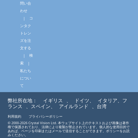
問い合
わせ
コ
ンタク
トレン
ズを注
文する
検
索
私たち
につい
て
弊社所在地：
イギリス
、
ドイツ、
イタリア、フ
ランス
、スペイン、
アイルランド
、台湾
利用規約
プライバシーポリシー
© 2000-2026 Crystal Vision Ltd. 本ウェブサイト上のテキストおよび画像は著作
権で保護されており、法律により複製が禁止されています。個人的な使用目的で
あれば、ページを印刷またはメールで送信することができます。ポリシーをお読
みください。