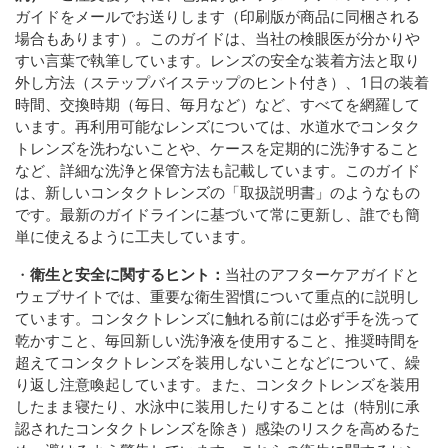
ガイドをメールでお送りします（印刷版が商品に同梱される
場​​合もあります）。このガイドは、当社の検眼医が分かりや
すい言葉で執筆しています。レンズの安全な装着方法と取り
外し方法（ステップバイステップのヒント付き）、1日の装着
時間、交換時期（毎日、毎月など）など、すべてを網羅して
います。再利用可能なレンズについては、水道水でコンタク
トレンズを洗わないことや、ケースを定期的に洗浄すること
など、詳細な洗浄と保管方法も記載しています。このガイド
は、新しいコンタクトレンズの「取扱説明書」のようなもの
です。最新のガイドラインに基づいて常に更新し、誰でも簡
単に使えるように工夫しています。
・
衛生と安全に関するヒント：
当社のアフターケアガイドと
ウェブサイトでは、重要な衛生習慣について重点的に説明し
ています。コンタクトレンズに触れる前には必ず手を洗って
乾かすこと、毎回新しい洗浄液を使用すること、推奨時間を
超えてコンタクトレンズを装用しないことなどについて、繰
り返し注意喚起しています。また、コンタクトレンズを装用
したまま寝たり、水泳中に装用したりすることは（特別に承
認されたコンタクトレンズを除き）感染のリスクを高めるた