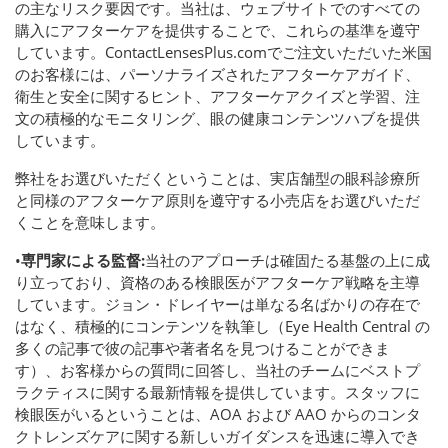
の主なリスク要因です。当社は、ウェブサイトでのすべての
購入にアフターケアを提供することで、これらの基準を遵守
しています。ContactLensesPlus.comでご注文いただいた米国
のお客様には、パーソナライズされたアフターケアガイド、
衛生と安全に関するヒント、アフターケアクイズと学習、注
文の積極的なモニタリング、眼の健康コンテンツハブを提供
しています。
弊社をお選びいただくということは、実店舗型の眼科診療所
と同様のアフターケア原則を遵守する小売店をお選びいただ
くことを意味します。
•
専門家による監督:
当社のアプローチは確固たる基盤の上に成
り立っており、資格のある検眼医がアフターケア戦略を主導
しています。ジョン・ドレイヤーは単なる名ばかりの存在で
はなく、積極的にコンテンツを執筆し（Eye Health Central の
多くの記事で彼の記事や著者名を見つけることができま
す）、お客様からの質問に回答し、当社のチームにベストプ
ラクティスに関する最新情報を提供しています。スタッフに
検眼医がいるということは、AOA および AAO からのコンタ
クトレンズケアに関する新しいガイダンスを迅速に導入でき