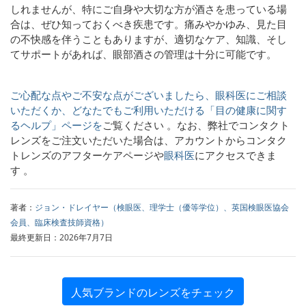
しれませんが、特にご自身や大切な方が酒さを患っている場
合は、ぜひ知っておくべき疾患です。痛みやかゆみ、見た目
の不快感を伴うこともありますが、適切なケア、知識、そし
てサポートがあれば、眼部酒さの管理は十分に可能です。
ご心配な点やご不安な点がございましたら、眼科医にご相談
いただくか、どなたでもご利用いただける「目の健康に関す
るヘルプ」ページを
ご覧ください 。なお、弊社でコンタクト
レンズをご注文いただいた場合は、
アカウントからコンタク
トレンズのアフターケアページや
眼科医
にアクセスできま
す 。
著者：
ジョン・ドレイヤー（検眼医、理学士（優等学位）、英国検眼医協会
会員、臨床検査技師資格）
最終更新日：2026年7月7日
人気ブランドのレンズをチェック