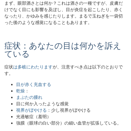
まず、眼部酒さとは何か？これは酒さの一種ですが、皮膚だ
けでなく目にも影響を及ぼし、目が炎症を起こしたり、赤く
なったり、かゆみを感じたりします。まるで玉ねぎを一袋切
った後のような感覚になることもあります。
症状：あなたの目は何かを訴え
ている
症状
は多岐にわたります
が、注意すべき点は以下のとおりで
す。
目が赤く充血する
乾燥
：
まぶたの腫れ
目に何か入ったような感覚
視界がぼやける
：少し視界がぼやける
光過敏症（羞明）
強膜（眼球の白い部分）の細い血管が拡張している。