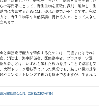
観察・監視したり、研究を行ったり、保護対策を実施した
らの専門家にとって、野生生物を正確に識別・追跡し、生
以内に察知するためには、優れた視力が不可欠です。完璧
力は、野生生物学や自然保護に携わる人々にとって大きな
役立ちます。
全と業務遂行能力を確保するためには、完璧またはそれに
官、消防士、海事関係者、医療従事者、プロスポーツ選
物学者などは、いずれも優れた視力を持つことで恩恵を受
、大型トラック運転手といった職業でも、厳しい視力基準
鏡やコンタクトレンズで視力を矯正できますが、生まれつ
。
英国検眼医協会会員、臨床検査技師資格）