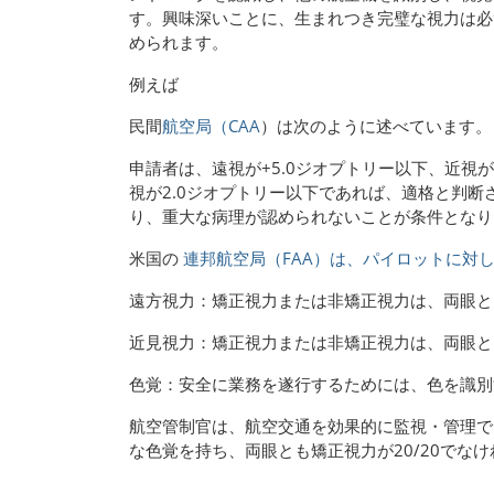
す。興味深いことに、生まれつき完璧な視力は必
められます。
例えば
民間
航空局（CAA
）は次のように述べています。
申請者は、遠視が+5.0ジオプトリー以下、近視が
視が2.0ジオプトリー以下であれば、適格と判断
り、重大な病理が認められないことが条件となり
米国の
連邦航空局（FAA）は、パイロットに対
遠方視力：矯正視力または非矯正視力は、両眼とも
近見視力：矯正視力または非矯正視力は、両眼とも
色覚：安全に業務を遂行するためには、色を識別
航空管制官は、航空交通を効果的に監視・管理で
な色覚を持ち、両眼とも矯正視力が20/20でな