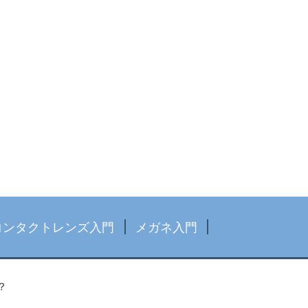
コンタクトレンズ入門
メガネ入門
？