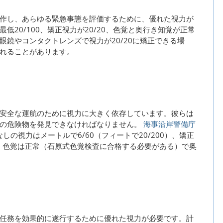
作し、あらゆる緊急事態を評価するために、優れた視力が
20/100、矯正視力が20/20、色覚と奥行き知覚が正常
鏡やコンタクトレンズで視力が20/20に矯正できる場
れることがあります。
安全な運航のために視力に大きく依存しています。彼らは
上の危険物を発見できなければなりません。
海事沿岸警備庁
の視力はメートルで6/60（フィートで20/200）、矯正
以上、色覚は正常（石原式色覚検査に合格する必要がある）で奥
任務を効果的に遂行するために優れた視力が必要です。計