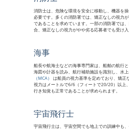
消防士は、危険な環境を安全に移動し、機器を操
必要です。多くの消防署では、矯正なしの視力が最低
であることを求めています。一部の消防署では、眼
合、矯正なしの視力がやや劣る応募者でも受け入
海事
船長や航海士などの海事専門家は、船舶の航行と
海図や計器を読み、航行補助施設を識別し、水
（MCA）
は船員の視力基準を定めており、矯正なし
視力はメートルで6/6（フィートで20/20）
行き知覚も正常であることが求められます。
宇宙飛行士
宇宙飛行士は、宇宙空間でも地上での訓練中も、