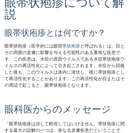
眼帯状疱疹について解
説
眼帯状疱疹とは何ですか？
眼帯状疱疹（医学的には眼部
帯状疱疹
と呼ばれる）は、目と
その周囲の皮膚に影響を与える可能性のある重篤な疾患で
す。この疾患は、水痘の原因ウイルスである水痘帯状疱疹ウ
イルスの再活性化によって引き起こされます。水痘から回復
した後も、このウイルスは体内に潜伏し、後に帯状疱疹とし
て再活性化することがあります。この再活性化が目またはそ
の周辺で起こると、眼帯​​状疱疹となります。
眼科医からのメッセージ
「眼帯状疱疹は決して軽視してはいけません。帯状疱疹に関
する最大の誤解の一つは、単なる皮膚疾患だということで