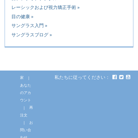
レーシックおよび視力矯正手術
目の健康
サングラス入門
サングラスブログ
私たちに従ってください：
家
あなた
のアカ
ウント
再
注文
お
問い合
わせ