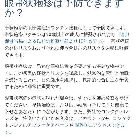
眼帯状疱疹は予防できます
か？
帯状疱疹の眼部発症はワクチン接種によって予防できます。
帯状疱疹ワクチンは50歳以上の成人に推奨されており（
連邦
保健当局による以前の推奨年齢より10年も早い
）、帯状疱疹
の発症リスクおよびそれに伴う合併症のリスクを大幅に軽減
できます。
眼帯状疱疹は、迅速な医療処置を必要とする深刻な疾患で
す。この疾患の症状とリスクを認識し、効果的な管理と治療
を受けることは、目の健康を維持し、長期的な合併症を予防
するために非常に重要です。
眼帯状疱疹の症状が現れた場合は、すぐに医師の診察を受け
てください。早期治療は、より良い結果（そしてより健康で
幸せなあなた）につながります。また、弊社でコンタクトレ
ンズをご注文いただいたお客様は、
アカウントから コンタク
トレンズの
アフターケアページ
や
眼科医にアクセスできま
す。