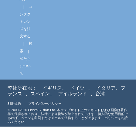
コ
ンタク
トレン
ズを注
文する
検
索
私たち
につい
て
弊社所在地：
イギリス、
ドイツ
、
イタリア、フ
ランス
、スペイン、
アイルランド
、台湾
利用規約
プライバシーポリシー
© 2000-2026 Crystal Vision Ltd. 本ウェブサイト上のテキストおよび画像は著作
権で保護されており、法律により複製が禁止されています。個人的な使用目的で
あれば、ページを印刷またはメールで送信することができます。ポリシーをお読
みください。