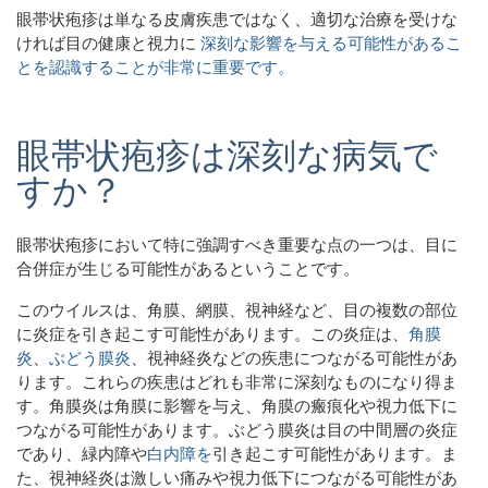
眼帯状疱疹は単なる皮膚疾患ではなく、
適切な治療を受けな
ければ目の健康と視力に
深刻な影響を与える可能性があるこ
とを認識することが非常に重要です。
眼帯状疱疹は深刻な病気で
すか？
眼帯状疱疹において特に強調すべき重要な点の一つは、目に
合併症が生じる可能性があるということです。
このウイルスは、角膜、網膜、視神経など、目の複数の部位
に炎症を引き起こす可能性があります。この炎症は、
角膜
炎
、
ぶどう膜炎
、視神経炎などの疾患につながる可能性があ
ります。これらの疾患はどれも非常に深刻なものになり得ま
す。角膜炎は角膜に影響を与え、角膜の瘢痕化や視力低下に
つながる可能性があります。ぶどう膜炎は目の中間層の炎症
であり、緑内障や
白内障を
引き起こす可能性があります。ま
た、視神経炎は激しい痛みや視力低下につながる可能性があ