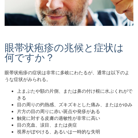
眼帯状疱疹の兆候と症状は
何ですか？
眼帯状疱疹の症状は非常に多岐にわたるが、通常は以下のよ
うな症状がみられる。
上まぶたや額の片側、または鼻の付け根に水ぶくれがで
きる
目の周りの灼熱感、ズキズキとした痛み、またはかゆみ
片方の目の周りに赤い斑点や発疹がある
触覚に対する皮膚の過敏性が非常に高い
目の充血、涙目、または炎症
視界がぼやける、あるいは一時的な失明