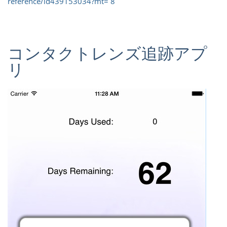
reference/id439153034?mt= 8
コンタクトレンズ追跡アプ
リ