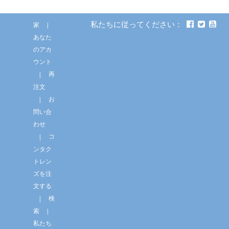
私たちに従ってください：
家
あなた
のアカ
ウント
再
注文
お
問い合
わせ
コ
ンタク
トレン
ズを注
文する
検
索
私たち