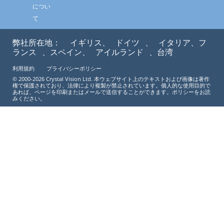
につい
て
弊社所在地：
イギリス、
ドイツ
、
イタリア、フ
ランス
、スペイン、
アイルランド
、台湾
利用規約
プライバシーポリシー
© 2000-2026 Crystal Vision Ltd. 本ウェブサイト上のテキストおよび画像は著作
権で保護されており、法律により複製が禁止されています。個人的な使用目的で
あれば、ページを印刷またはメールで送信することができます。ポリシーをお読
みください。