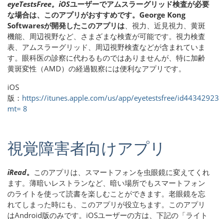
eyeTestsFree。iOS
ユーザーでアムスラーグリッド検査が必要
な場合は、このアプリがおすすめです。George Kong
Softwaresが開発したこのアプリは
、視力、近見視力、黄斑
機能、周辺視野など、さまざまな検査が可能です。視力検査
表、アムスラーグリッド、周辺視野検査などが含まれていま
す。眼科医の診察に代わるものではありませんが、特に加齢
黄斑変性（AMD）の経過観察には便利なアプリです。
iOS
版：
https://itunes.apple.com/us/app/eyetestsfree/id4434292
mt= 8
視覚障害者向けアプリ
iRead
。
このアプリは、スマートフォンを虫眼鏡に変えてくれ
ます。薄暗いレストランなど、暗い場所でもスマートフォン
のライトを使って読書を楽しむことができます。老眼鏡を忘
れてしまった時にも、このアプリが役立ちます。このアプリ
はAndroid版のみです。iOSユーザーの方は、下記の「ライト