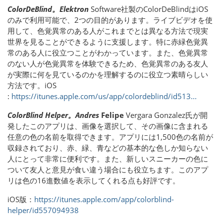
ColorDeBlind。Elektron
Software社製のColorDeBlindはiOS
のみで利用可能で、2つの目的があります。ライブビデオを使
用して、色覚異常のある人がこれまでとは異なる方法で現実
世界を見ることができるように支援します。特に赤緑色覚異
常のある人に役立つことがわかっています。また、色覚異常
のない人が色覚異常を体験できるため、色覚異常のある友人
が実際に何を見ているのかを理解するのに役立つ素晴らしい
方法です。iOS
:
https://itunes.apple.com/us/app/colordeblind/id513...
ColorBlind Helper。Andres
Felipe
Vergara Gonzalez氏が開
発したこのアプリは、画像を選択して、その画像に含まれる
任意の色の名前を取得できます。アプリには1,500色の名前が
収録されており、赤、緑、青などの基本的な色しか知らない
人にとって非常に便利です。また、新しいスニーカーの色に
ついて友人と意見が食い違う場合にも役立ちます。このアプ
リは色の16進数値を表示してくれる点も好評です。
iOS版：
https://itunes.apple.com/app/colorblind-
helper/id557094938