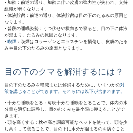
• 加齢：前述の通り、加齢に伴い皮膚の弾力性が失われ、支持
組織が弱くなります。
• 体液貯留：前述の通り、体液貯留は目の下のたるみの原因と
なります。
• 普段の睡眠姿勢：うつ伏せや横向きで寝ると、目の下に体液
が溜まり、たるみの原因となります。
•
喫煙
：喫煙はコラーゲンとエラスチンを損傷し、皮膚のたる
みや目の下のたるみの原因となります。
目の下のクマを解消するには？
目の下のたるみを軽減または解消するために、
いくつかの
対
策を講じることができます。それらには以下が含まれます。
• 十分な睡眠をとる：毎晩十分な睡眠をとることで、体内の水
分量を適切に調整し、目のむくみを最小限に抑えることがで
きます。
• 頭を高くする：枕や高さ調節可能なベッドを使って、頭を少
し高くして寝ることで、目の下に水分が溜まるのを防ぐこと