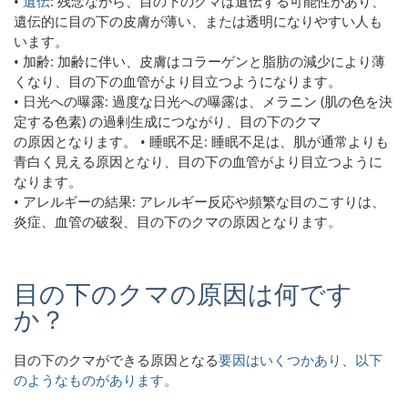
•
遺伝
: 残念ながら、目の下のクマは遺伝する可能性があり、
遺伝的に目の下の皮膚が薄い、または透明になりやすい人も
います。
• 加齢: 加齢に伴い、皮膚はコラーゲンと脂肪の減少により薄
くなり、目の下の血管がより目立つようになります。
• 日光への曝露: 過度な日光への曝露は、メラニン (肌の色を決
定する色素) の過剰生成につながり、目の下のクマ
の原因となります。 • 睡眠不足: 睡眠不足は、肌が通常よりも
青白く見える原因となり、目の下の血管がより目立つように
なります。
• アレルギーの結果: アレルギー反応や頻繁な目のこすりは、
炎症、血管の破裂、目の下のクマの原因となります。
目の下のクマの原因は何です
か？
目の下のクマができる原因となる
要因はいくつかあり、以下
のようなものがあります。