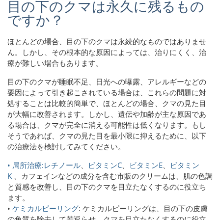
目の下のクマは永久に残るもの
ですか？
ほとんどの場合、目の下のクマは永続的なものではありませ
ん。しかし、その根本的な原因によっては、治りにくく、治
療が難しい場合もあります。
目の下のクマが睡眠不足、日光への曝露、アレルギーなどの
要因によって引き起こされている場合は、これらの問題に対
処することは比較的簡単で、ほとんどの場合、クマの見た目
が大幅に改善されます。しかし、遺伝や加齢が主な原因であ
る場合は、クマが完全に消える可能性は低くなります。もし
そうであれば、クマの見た目を最小限に抑えるために、以下
の治療法を検討してみてください。
• 局所治療:レチノール
、
ビタミンC
、
ビタミンE
、
ビタミン
K
、カフェインなどの成分を含む市販のクリームは、
肌の色調
と質感を改善し、目の下のクマを目立たなくするのに役立ち
ます。
•
ケミカルピーリング
: ケミカルピーリングは、目の下の皮膚
の角質を除去して若返らせ、クマを目立たなくするのに役立