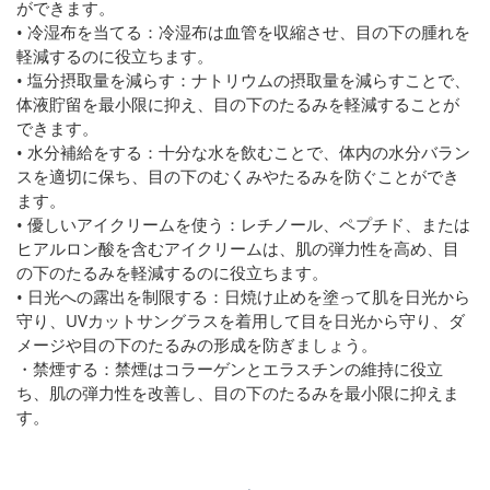
ができます。
• 冷湿布を当てる：冷湿布は血管を収縮させ、目の下の腫れを
軽減するのに役立ちます。
• 塩分摂取量を減らす：ナトリウムの摂取量を減らすことで、
体液貯留を最小限に抑え、目の下のたるみを軽減することが
できます。
• 水分補給をする：十分な水を飲むことで、体内の水分バラン
スを適切に保ち、目の下のむくみやたるみを防ぐことができ
ます。
• 優しいアイクリームを使う：レチノール、ペプチド、または
ヒアルロン酸を含むアイクリームは、肌の弾力性を高め、目
の下のたるみを軽減するのに役立ちます。
• 日光への露出を制限する：日焼け止めを塗って肌を日光から
守り、UVカットサングラスを着用して目を日光から守り、ダ
メージや目の下のたるみの形成を防ぎましょう。
・禁煙する：禁煙はコラーゲンとエラスチンの維持に役立
ち、肌の弾力性を改善し、目の下のたるみを最小限に抑えま
す。