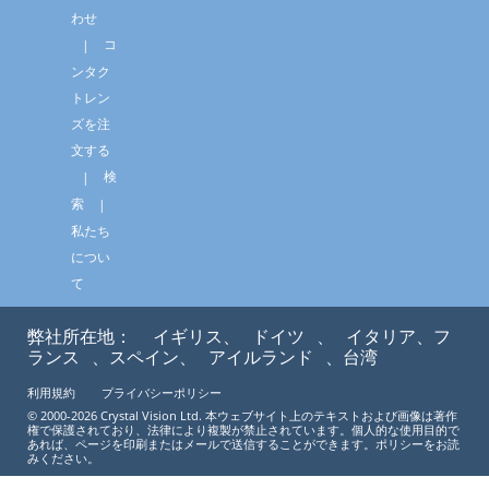
わせ
コ
ンタク
トレン
ズを注
文する
検
索
私たち
につい
て
弊社所在地：
イギリス、
ドイツ
、
イタリア、フ
ランス
、スペイン、
アイルランド
、台湾
利用規約
プライバシーポリシー
© 2000-2026 Crystal Vision Ltd. 本ウェブサイト上のテキストおよび画像は著作
権で保護されており、法律により複製が禁止されています。個人的な使用目的で
あれば、ページを印刷またはメールで送信することができます。ポリシーをお読
みください。