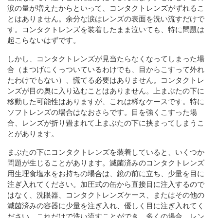
涙の量が増えたからといって、コンタクトレンズがずれるこ
とはありません。余分な涙はレンズの表面を洗い流すだけで
す。コンタクトレンズを装着したまま泣いても、特に問題は
起こらないはずです。
しかし、コンタクトレンズが見当たらなくなってしまった場
合（まつげにくっついているわけでも、目からこすって外れ
たわけでもない）、慌てる必要はありません。コンタクトレ
ンズが目の奥に入り込むことはありません。上まぶたの下に
移動した可能性はありますが、これは稀なケースです。特に
ソフトレンズの場合はなおさらです。目を強くこすった場
合、レンズが折り畳まれて上まぶたの下に挟まってしまうこ
とがあります。
まぶたの下にコンタクトレンズを装着していると、いくつか
問題が生じることがあります。滅菌済みのコンタクトレンズ
用生理食塩水をお持ちの場合は、鏡の前に立ち、少量を目に
注ぎ入れてください。加圧式の缶から直接目に注入するので
はなく、洗眼器、コンタクトレンズケース、またはその他の
滅菌済みの容器に少量を注ぎ入れ、優しく目に注ぎ入れてく
ださい。これだけで洗い流すことができ、多くの場合、レン