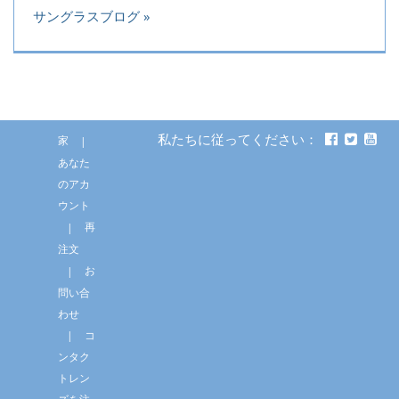
サングラスブログ
私たちに従ってください：
家
あなた
のアカ
ウント
再
注文
お
問い合
わせ
コ
ンタク
トレン