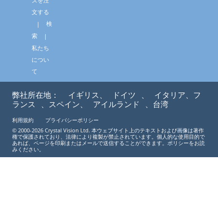
ズを注
文する
検
索
私たち
につい
て
弊社所在地：
イギリス、
ドイツ
、
イタリア、フ
ランス
、スペイン、
アイルランド
、台湾
利用規約
プライバシーポリシー
© 2000-2026 Crystal Vision Ltd. 本ウェブサイト上のテキストおよび画像は著作
権で保護されており、法律により複製が禁止されています。個人的な使用目的で
あれば、ページを印刷またはメールで送信することができます。ポリシーをお読
みください。