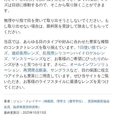
ズは目頭に移動するので、そこから取り除くことができま
す。
無理やり指で目を突いて取り出そうとしないでください。も
し取り出せない場合は、眼科医を受診して除去してもらって
ください。
当店では、
あらゆる目のタイプや好みに合わせた豊富な種類
のコンタクトレンズを取り揃えています。
1日使い捨てレン
ズ
、
連続装用レンズ
、
乱視用シリコーンハイドロゲルレン
ズ、
マンスリーレンズ
など、お客様のご希望にぴったりのレ
ンズがきっと見つかります。さらに、
オールインワンソリュ
ーション
、
再潤滑点眼薬、
サングラス
など、
目の保護に役立
つアイテムも豊富にご用意しています。ぜひ当サイトをご覧
いただき、お客様のライフスタイルに最適なレンズを見つけ
てください。
著者：
ジョン・ドレイヤー（検眼医、理学士（優等学位）、英国検眼医協会
会員、臨床検査技師資格）
最終更新日：2025年10月13日