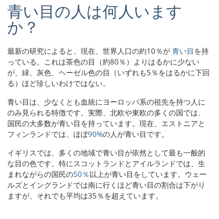
青い目の人は何人います
か？
最新の研究によると、現在、世界人口の約10％が
青い目
を持
っている。これは茶色の目（約80％）よりはるかに少ない
が、緑、灰色、ヘーゼル色の目（いずれも5％をはるかに下回
る）ほど珍しいわけではない。
青い目は、少なくとも血統にヨーロッパ系の祖先を持つ人に
のみ見られる特徴です。実際、北欧や東欧の多くの国では、
国民の大多数が青い目を持っています。現在、エストニアと
フィンランドでは、ほぼ
90%
の人が青い目です。
イギリスでは、多くの地域で青い目が依然として最も一般的
な目の色です。特にスコットランドとアイルランドでは、生
まれながらの国民の
50％
以上が青い目をしています。ウェー
ルズとイングランドでは南に行くほど青い目の割合は下がり
ますが、それでも平均は35％を超えています。