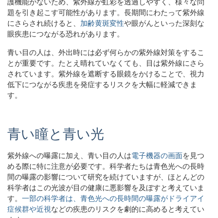
護機能がないため、紫外線が虹彩を透過しやすく、様々な問
題を引き起こす可能性があります。長期間にわたって紫外線
にさらされ続けると、
加
齢黄斑変性
や眼がんといった深刻な
眼疾患につながる恐れがあります
。
青い目の人は、外出時には必ず何らかの紫外線対策をするこ
とが重要です。たとえ晴れていなくても、目は紫外線にさら
されています。紫外線を遮断する眼鏡をかけることで、視力
低下につながる疾患を発症するリスクを大幅に軽減できま
す。
青い瞳と青い光
紫外線への曝露に加え、青い目の人は
電子機器の画面
を見つ
める際に特に注意が必要です。科学者たちは青色光への長時
間の曝露の影響について研究を続けていますが、ほとんどの
科学者はこの光波が目の健康に悪影響を及ぼすと考えていま
す。
一部の科学者は、青色光への長時間の曝露がドライアイ
症候群や
近視
などの疾患のリスクを劇的に高めると考えてい