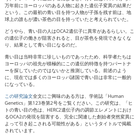
万年前にヨーロッパのある人物に起きた遺伝子変異の結果だ
という。この最初の青い目を持つ人物が子孫を残す前は、地
球上の誰もが濃い茶色の目を持っていたと考えられていた。
どうやら、青い目の人はOCA2遺伝子に異常があるらしい。こ
の遺伝子の働きが阻害されると、目が茶色を発現できなくな
り、結果として青い目になるのだ。
青い目は当時非常に珍しいものであったため、科学者たちは
ヨーロッパの祖先が積極的にこの遺伝的特徴を持つパートナ
ーを探していたのではないかと推測している。前述のよう
に、現在では多くのヨーロッパ諸国で青い目は非常に一般的
になっている。
この研究論文
全文にご興味のある方は、
学術誌「Human
Genetics」第123巻第2号をご覧ください。この研究は、「ヒ
トの青い目の色は、HERC2遺伝子内の調節エレメントにおけ
るOCA2の発現を阻害する、完全に関連した創始者突然変異に
よって引き起こされる可能性がある」というタイトルで掲載
されています。