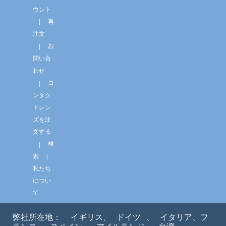
ウント
再
注文
お
問い合
わせ
コ
ンタク
トレン
ズを注
文する
検
索
私たち
につい
て
弊社所在地：
イギリス、
ドイツ
、
イタリア、フ