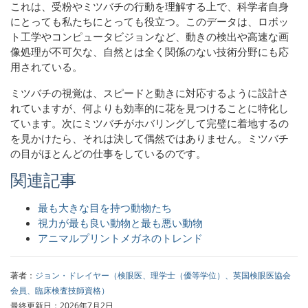
これは、受粉やミツバチの行動を理解する上で、科学者自身
にとっても私たちにとっても役立つ。このデータは、ロボッ
ト工学やコンピュータビジョンなど、動きの検出や高速な画
像処理が不可欠な、自然とは全く関係のない技術分野にも応
用されている。
ミツバチの視覚は、スピードと動きに対応するように設計さ
れていますが、何よりも効率的に花を見つけることに特化し
ています。次にミツバチがホバリングして完璧に着地するの
を見かけたら、それは決して偶然ではありません。ミツバチ
の目がほとんどの仕事をしているのです。
関連記事
最も大きな目を持つ動物たち
視力が最も良い動物と最も悪い動物
アニマルプリントメガネのトレンド
著者：
ジョン・ドレイヤー（検眼医、理学士（優等学位）、英国検眼医協会
会員、臨床検査技師資格）
最終更新日：2026年7月2日