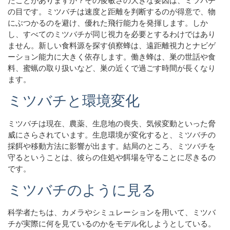
たことがありますか？その俊敏さの大きな要因は、ミツバチ
の目です。ミツバチは速度と距離を判断するのが得意で、物
にぶつかるのを避け、優れた飛行能力を発揮します。しか
し、すべてのミツバチが同じ視力を必要とするわけではあり
ません。新しい食料源を探す偵察蜂は、遠距離視力とナビゲ
ーション能力に大きく依存します。働き蜂は、巣の世話や食
料、蜜蝋の取り扱いなど、巣の近くで過ごす時間が長くなり
ます。
ミツバチと環境変化
ミツバチは現在、農薬、生息地の喪失、気候変動といった脅
威にさらされています。生息環境が変化すると、ミツバチの
採餌や移動方法に影響が出ます。結局のところ、ミツバチを
守るということは、彼らの住処や餌場を守ることに尽きるの
です。
ミツバチのように見る
科学者たちは、カメラやシミュレーションを用いて、ミツバ
チが実際に何を見ているのかをモデル化しようとしている。