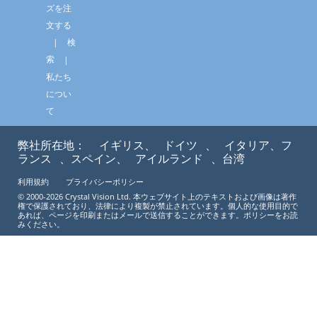
ズを注
文する
検
索
私たち
につい
て
弊社所在地：
イギリス、
ドイツ
、
イタリア、フ
ランス
、スペイン、
アイルランド
、台湾
利用規約
プライバシーポリシー
© 2000-2026 Crystal Vision Ltd. 本ウェブサイト上のテキストおよび画像は著作
権で保護されており、法律により複製が禁止されています。個人的な使用目的で
あれば、ページを印刷またはメールで送信することができます。ポリシーをお読
みください。