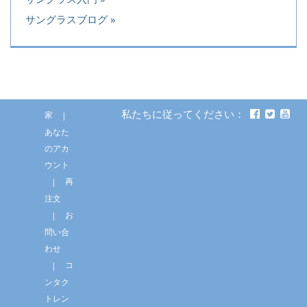
サングラスブログ
私たちに従ってください：
家
あなた
のアカ
ウント
再
注文
お
問い合
わせ
コ
ンタク
トレン